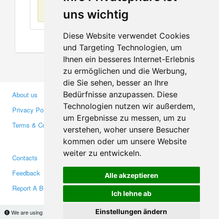
No items found
uns wichtig
Diese Website verwendet Cookies
und Targeting Technologien, um
Ihnen ein besseres Internet-Erlebnis
zu ermöglichen und die Werbung,
die Sie sehen, besser an Ihre
Bedürfnisse anzupassen. Diese
About us
Business Partners
Technologien nutzen wir außerdem,
Privacy Policy
Investors
um Ergebnisse zu messen, um zu
Terms & Conditions
Press
verstehen, woher unsere Besucher
Media
kommen oder um unsere Website
weiter zu entwickeln.
Contacts
Facebook
Feedback
Twitter
Alle akzeptieren
Report A Bug
YouTube
Ich lehne ab
Google+
Einstellungen ändern
We are using cookies to provide statistics that help us give you the best experience of