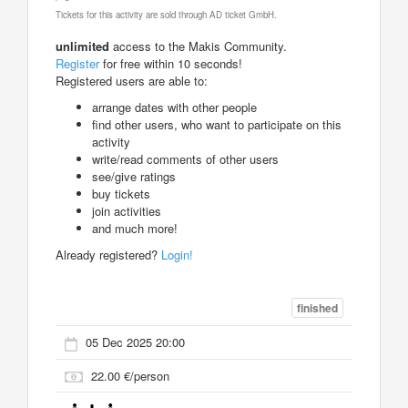
Tickets for this activity are sold through AD ticket GmbH.
unlimited
access to the Makis Community.
Register
for free within 10 seconds!
Registered users are able to:
arrange dates with other people
find other users, who want to participate on this
activity
write/read comments of other users
see/give ratings
buy tickets
join activities
and much more!
Already registered?
Login!
finished
05 Dec 2025 20:00
22.00 €/person