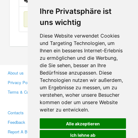
Messages
Ihre Privatsphäre ist
No items found
uns wichtig
Diese Website verwendet Cookies
und Targeting Technologien, um
Ihnen ein besseres Internet-Erlebnis
zu ermöglichen und die Werbung,
die Sie sehen, besser an Ihre
Bedürfnisse anzupassen. Diese
About us
Business Partners
Technologien nutzen wir außerdem,
Privacy Policy
Investors
um Ergebnisse zu messen, um zu
Terms & Conditions
Press
verstehen, woher unsere Besucher
Media
kommen oder um unsere Website
weiter zu entwickeln.
Contacts
Facebook
Feedback
Twitter
Alle akzeptieren
Report A Bug
YouTube
Ich lehne ab