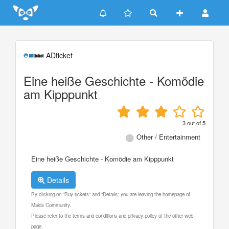
Update cookies preferences
ADticket
Eine heiße Geschichte - Komödie
am Kipppunkt
3
out of
5
Other / Entertainment
Eine heiße Geschichte - Komödie am Kipppunkt
Details
By clicking on "Buy tickets" and "Details" you are leaving the homepage of
Makis Community.
Please refer to the terms and conditions and privacy policy of the other web
page.