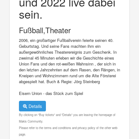
und 2022 live dabei
sein.
Fußball,Theater
2006, ein großartiger Fußballverein feierte seinen 40.
Geburtstag. Und seine Fans machten ihm ein
außergewöhnliches Theaterereignis zum Geschenk. In
zweimal 45 Minuten erleben wir die Geschichte eines
Union Fans und den rot-weißen Wahnsinn , der sich in
den letzten Jahrzehnten auf dem Rasen, den Rängen, in
Kneipen und Wohnzimmern rund um die Alte Försterei
abgespielt hat. Buch & Regie: Jörg Steinberg
Eisern Union - das Stück zum Spiel
Details
By clicking on "Buy tickets" and "Details" you are leaving the homepage of
Makis Community.
Please refer to the terms and conditions and privacy policy of the other web
page.