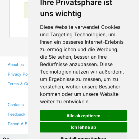
Ihre Privatsphäre ist
No items found
uns wichtig
Diese Website verwendet Cookies
und Targeting Technologien, um
Ihnen ein besseres Internet-Erlebnis
zu ermöglichen und die Werbung,
die Sie sehen, besser an Ihre
Bedürfnisse anzupassen. Diese
About us
Business Partners
Technologien nutzen wir außerdem,
Privacy Policy
Investors
um Ergebnisse zu messen, um zu
Terms & Conditions
Press
verstehen, woher unsere Besucher
Media
kommen oder um unsere Website
weiter zu entwickeln.
Contacts
Facebook
Feedback
Twitter
Alle akzeptieren
Report A Bug
YouTube
Ich lehne ab
Google+
Einstellungen ändern
We are using cookies to provide statistics that help us give you the best experience of