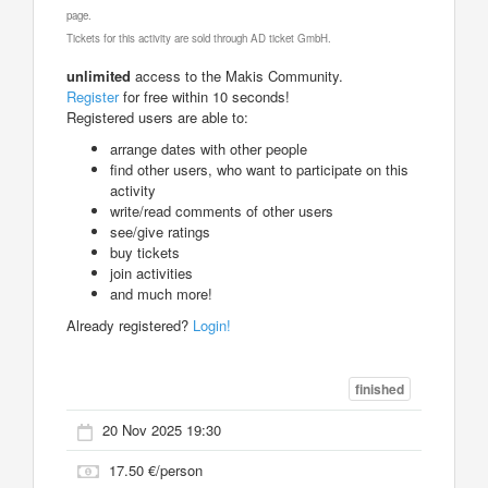
page.
Tickets for this activity are sold through AD ticket GmbH.
unlimited
access to the Makis Community.
Register
for free within 10 seconds!
Registered users are able to:
arrange dates with other people
find other users, who want to participate on this
activity
write/read comments of other users
see/give ratings
buy tickets
join activities
and much more!
Already registered?
Login!
finished
20 Nov 2025 19:30
17.50 €/person