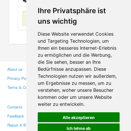
Messages
Ihre Privatsphäre ist
No items found
uns wichtig
Diese Website verwendet Cookies
und Targeting Technologien, um
Ihnen ein besseres Internet-Erlebnis
zu ermöglichen und die Werbung,
die Sie sehen, besser an Ihre
Bedürfnisse anzupassen. Diese
About us
Business Partners
Technologien nutzen wir außerdem,
Privacy Policy
Investors
um Ergebnisse zu messen, um zu
Terms & Conditions
Press
verstehen, woher unsere Besucher
Media
kommen oder um unsere Website
weiter zu entwickeln.
Contacts
Facebook
Feedback
Twitter
Alle akzeptieren
Report A Bug
YouTube
Ich lehne ab