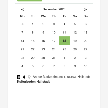
«
»
December 2026
Mo
Tu
We
Th
Fr
Sa
Su
30
1
2
3
4
5
6
7
8
9
10
11
12
13
14
15
16
17
18
19
20
21
22
23
24
25
26
27
28
29
30
31
1
2
3
4
5
6
7
8
9
10
An der Marktscheune 1, 96103, Hallstadt
Kulturboden Hallstadt