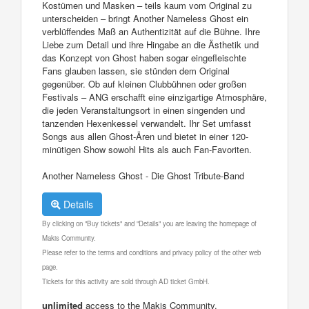
Kostümen und Masken – teils kaum vom Original zu
unterscheiden – bringt Another Nameless Ghost ein
verblüffendes Maß an Authentizität auf die Bühne. Ihre
Liebe zum Detail und ihre Hingabe an die Ästhetik und
das Konzept von Ghost haben sogar eingefleischte
Fans glauben lassen, sie stünden dem Original
gegenüber. Ob auf kleinen Clubbühnen oder großen
Festivals – ANG erschafft eine einzigartige Atmosphäre,
die jeden Veranstaltungsort in einen singenden und
tanzenden Hexenkessel verwandelt. Ihr Set umfasst
Songs aus allen Ghost-Ären und bietet in einer 120-
minütigen Show sowohl Hits als auch Fan-Favoriten.
Another Nameless Ghost - Die Ghost Tribute-Band
Details
By clicking on "Buy tickets" and "Details" you are leaving the homepage of
Makis Community.
Please refer to the terms and conditions and privacy policy of the other web
page.
Tickets for this activity are sold through AD ticket GmbH.
unlimited
access to the Makis Community.