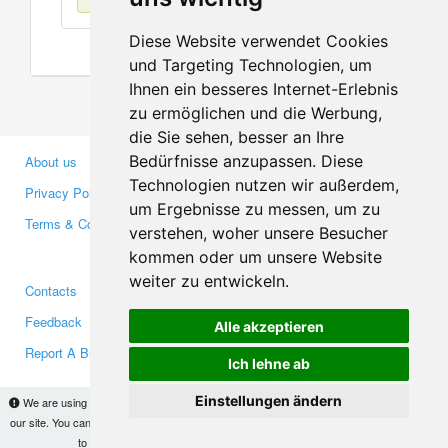
Diese Website verwendet Cookies
und Targeting Technologien, um
Ihnen ein besseres Internet-Erlebnis
zu ermöglichen und die Werbung,
die Sie sehen, besser an Ihre
Bedürfnisse anzupassen. Diese
About us
Business Partners
Technologien nutzen wir außerdem,
Privacy Policy
Investors
um Ergebnisse zu messen, um zu
Terms & Conditions
Press
verstehen, woher unsere Besucher
Media
kommen oder um unsere Website
weiter zu entwickeln.
Contacts
Facebook
Feedback
Twitter
Alle akzeptieren
Report A Bug
YouTube
Ich lehne ab
Google+
Einstellungen ändern
We are using cookies to provide statistics that help us give you the best experience of
our site. You can find out more
here
and block them if you prefer. However, by continuing
Makis
© Copyright 2026
to use the site without changes, you are agreeing to it.
OK