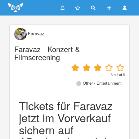
Update cookies preferences
Faravaz
Faravaz - Konzert &
Filmscreening
3
out of
5
Other / Entertainment
Tickets für Faravaz
jetzt im Vorverkauf
sichern auf