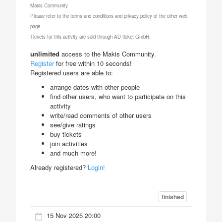
Makis Community.
Please refer to the terms and conditions and privacy policy of the other web
page.
Tickets for this activity are sold through AD ticket GmbH.
unlimited
access to the Makis Community.
Register
for free within 10 seconds!
Registered users are able to:
arrange dates with other people
find other users, who want to participate on this
activity
write/read comments of other users
see/give ratings
buy tickets
join activities
and much more!
Already registered?
Login!
finished
15 Nov 2025 20:00