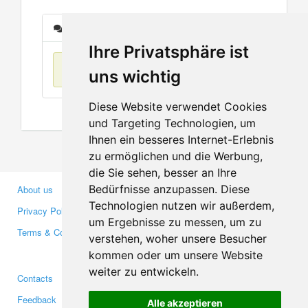
Messages
Ihre Privatsphäre ist
No items found
uns wichtig
Diese Website verwendet Cookies
und Targeting Technologien, um
Ihnen ein besseres Internet-Erlebnis
zu ermöglichen und die Werbung,
die Sie sehen, besser an Ihre
Bedürfnisse anzupassen. Diese
About us
Business Partners
Technologien nutzen wir außerdem,
Privacy Policy
Investors
um Ergebnisse zu messen, um zu
Terms & Conditions
Press
verstehen, woher unsere Besucher
Media
kommen oder um unsere Website
weiter zu entwickeln.
Contacts
Facebook
Feedback
Twitter
Alle akzeptieren