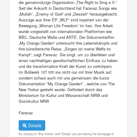
die gemeinnützige Organisation „The Right to Sing e.V.“
Seit der Ankunft in Deutschland hat Faravaz Songs wie
„Mullah“, „Enemy of God“ und „Dessert“ herausgebracht.
Auszüge aus ihrer EP „WLF“ sind inspiriert von der
Bewegung „Woman Life Freedom“ im Iran. Ihre Arbeit
wurde vorgestellt von internationalen Plattformen wie
BBC, Deutsche Welle und ARTE. Der Dokumentarfilm
„My Orange Garden“ untersucht ihre Lebenskämpfe und
ihre künstlerische Reise. „Singen ist meine Waffe im
Kampf“, sagt Faravaz. Sie singt, um zu überleben und
einen nachhaltigen gesellschaftlichen Einfluss zu haben
und die transformative Kraft der Kunst zu verkörpern.
Im Bollwerk 107 tritt sie nicht nur mit ihrer Musik auf,
sondern schaut auch mit uns gemeinsam die kurze
Dokumentation "My Orange Garden" , welche von The
New Yorker gedreht wurde. Gefördert durch das
Ministerium für Kultur und Wissenschaft NRW und
Soziokultur NRW
Faravaz
Details
By clicking on "Buy tickets" and "Details" you are leaving the homepage of