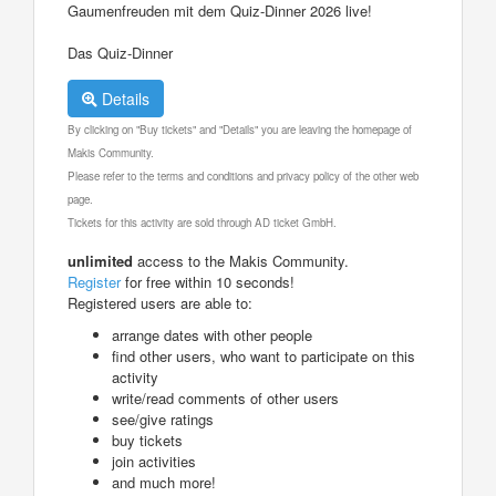
Gaumenfreuden mit dem Quiz-Dinner 2026 live!
Das Quiz-Dinner
Details
By clicking on "Buy tickets" and "Details" you are leaving the homepage of
Makis Community.
Please refer to the terms and conditions and privacy policy of the other web
page.
Tickets for this activity are sold through AD ticket GmbH.
unlimited
access to the Makis Community.
Register
for free within 10 seconds!
Registered users are able to:
arrange dates with other people
find other users, who want to participate on this
activity
write/read comments of other users
see/give ratings
buy tickets
join activities
and much more!