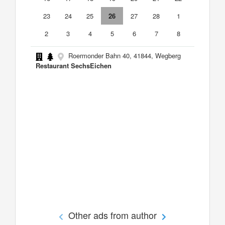
23
24
25
26
27
28
1
2
3
4
5
6
7
8
Roermonder Bahn 40, 41844, Wegberg
Restaurant SechsEichen
Other ads from author