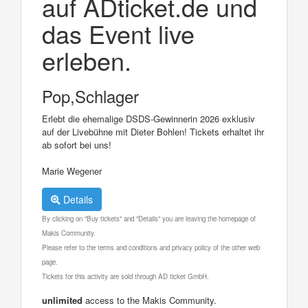
auf ADticket.de und
das Event live
erleben.
Pop,Schlager
Erlebt die ehemalige DSDS-Gewinnerin 2026 exklusiv
auf der Livebühne mit Dieter Bohlen! Tickets erhaltet ihr
ab sofort bei uns!
Marie Wegener
Details
By clicking on "Buy tickets" and "Details" you are leaving the homepage of
Makis Community.
Please refer to the terms and conditions and privacy policy of the other web
page.
Tickets for this activity are sold through AD ticket GmbH.
unlimited
access to the Makis Community.