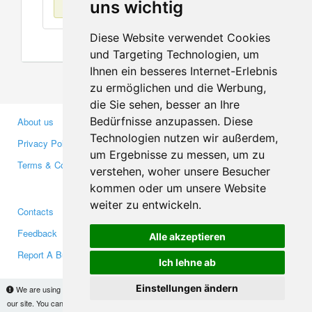
No items found
uns wichtig
Diese Website verwendet Cookies
und Targeting Technologien, um
Ihnen ein besseres Internet-Erlebnis
zu ermöglichen und die Werbung,
die Sie sehen, besser an Ihre
Bedürfnisse anzupassen. Diese
About us
Business Partners
Technologien nutzen wir außerdem,
Privacy Policy
Investors
um Ergebnisse zu messen, um zu
Terms & Conditions
Press
verstehen, woher unsere Besucher
Media
kommen oder um unsere Website
weiter zu entwickeln.
Contacts
Facebook
Feedback
Twitter
Alle akzeptieren
Report A Bug
YouTube
Ich lehne ab
Google+
Einstellungen ändern
We are using cookies to provide statistics that help us give you the best experience of
our site. You can find out more
here
and block them if you prefer. However, by continuing