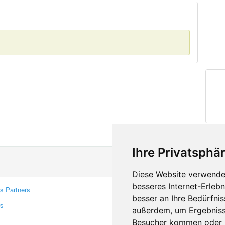
Ihre Privatsphär
Diese Website verwendet
besseres Internet-Erleb
s Partners
Contacts
besser an Ihre Bedürfni
rs
Feedback
außerdem, um Ergebniss
Report A Bug
Besucher kommen oder u