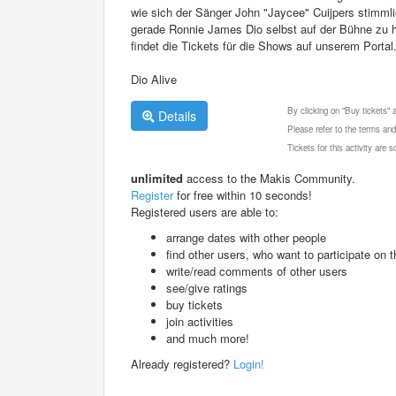
wie sich der Sänger John "Jaycee" Cuijpers stimml
gerade Ronnie James Dio selbst auf der Bühne zu h
findet die Tickets für die Shows auf unserem Portal
Dio Alive
By clicking on "Buy tickets"
Details
Please refer to the terms and
Tickets for this activity are
unlimited
access to the Makis Community.
Register
for free within 10 seconds!
Registered users are able to:
arrange dates with other people
find other users, who want to participate on th
write/read comments of other users
see/give ratings
buy tickets
join activities
and much more!
Already registered?
Login!