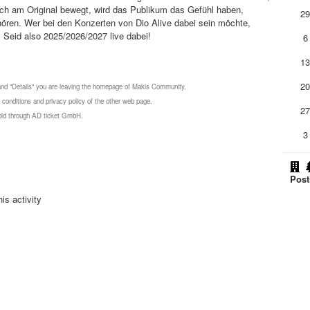
ich am Original bewegt, wird das Publikum das Gefühl haben,
2
ören. Wer bei den Konzerten von Dio Alive dabei sein möchte,
. Seid also 2025/2026/2027 live dabei!
6
1
2
 and "Details" you are leaving the homepage of Makis Community.
 conditions and privacy policy of the other web page.
2
 sold through AD ticket GmbH.
3
Post
is activity