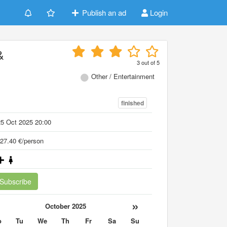
Publish an ad
Login
&
3
out of
5
Other / Entertainment
finished
5 Oct 2025 20:00
27.40 €/person
Subscribe
«
»
October 2025
o
Tu
We
Th
Fr
Sa
Su