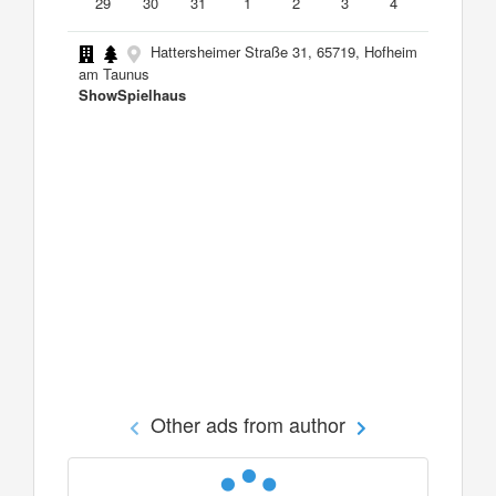
29
30
31
1
2
3
4
Hattersheimer Straße 31, 65719, Hofheim
am Taunus
ShowSpielhaus
Other ads from author