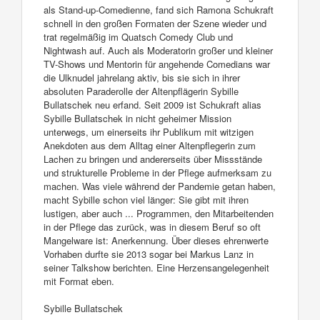
als Stand-up-Comedienne, fand sich Ramona Schukraft
schnell in den großen Formaten der Szene wieder und
trat regelmäßig im Quatsch Comedy Club und
Nightwash auf. Auch als Moderatorin großer und kleiner
TV-Shows und Mentorin für angehende Comedians war
die Ulknudel jahrelang aktiv, bis sie sich in ihrer
absoluten Paraderolle der Altenpflägerin Sybille
Bullatschek neu erfand. Seit 2009 ist Schukraft alias
Sybille Bullatschek in nicht geheimer Mission
unterwegs, um einerseits ihr Publikum mit witzigen
Anekdoten aus dem Alltag einer Altenpflegerin zum
Lachen zu bringen und andererseits über Missstände
und strukturelle Probleme in der Pflege aufmerksam zu
machen. Was viele während der Pandemie getan haben,
macht Sybille schon viel länger: Sie gibt mit ihren
lustigen, aber auch ... Programmen, den Mitarbeitenden
in der Pflege das zurück, was in diesem Beruf so oft
Mangelware ist: Anerkennung. Über dieses ehrenwerte
Vorhaben durfte sie 2013 sogar bei Markus Lanz in
seiner Talkshow berichten. Eine Herzensangelegenheit
mit Format eben.
Sybille Bullatschek