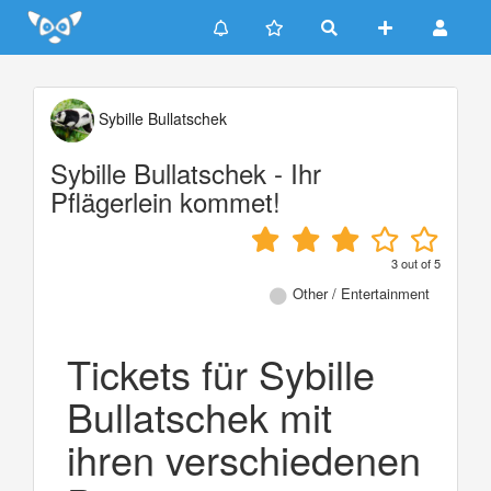
Update cookies preferences
Sybille Bullatschek
Sybille Bullatschek - Ihr
Pflägerlein kommet!
3
out of
5
Other / Entertainment
Tickets für Sybille
Bullatschek mit
ihren verschiedenen