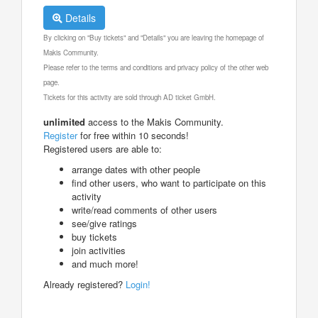
Details
By clicking on "Buy tickets" and "Details" you are leaving the homepage of
Makis Community.
Please refer to the terms and conditions and privacy policy of the other web
page.
Tickets for this activity are sold through AD ticket GmbH.
unlimited
access to the Makis Community.
Register
for free within 10 seconds!
Registered users are able to:
arrange dates with other people
find other users, who want to participate on this
activity
write/read comments of other users
see/give ratings
buy tickets
join activities
and much more!
Already registered?
Login!