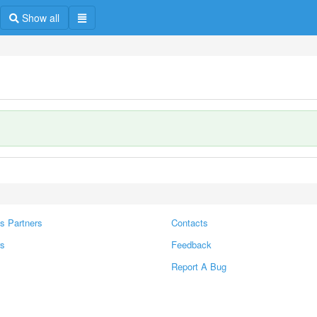
Show all
s Partners
Contacts
rs
Feedback
Report A Bug