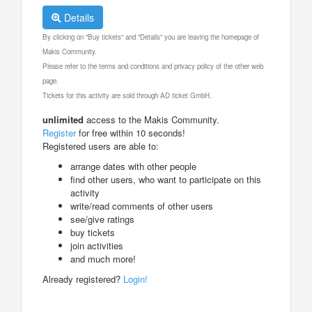
Details
By clicking on "Buy tickets" and "Details" you are leaving the homepage of
Makis Community.
Please refer to the terms and conditions and privacy policy of the other web
page.
Tickets for this activity are sold through AD ticket GmbH.
unlimited
access to the Makis Community.
Register
for free within 10 seconds!
Registered users are able to:
arrange dates with other people
find other users, who want to participate on this
activity
write/read comments of other users
see/give ratings
buy tickets
join activities
and much more!
Already registered?
Login!