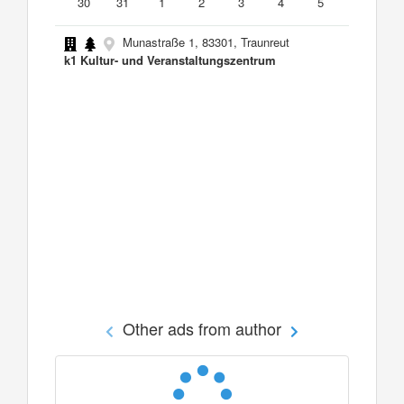
30
31
1
2
3
4
5
Munastraße 1, 83301, Traunreut
k1 Kultur- und Veranstaltungszentrum
Other ads from author