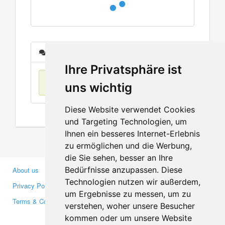
Messages
Ihre Privatsphäre ist
No items found
uns wichtig
Diese Website verwendet Cookies
und Targeting Technologien, um
Ihnen ein besseres Internet-Erlebnis
zu ermöglichen und die Werbung,
die Sie sehen, besser an Ihre
Bedürfnisse anzupassen. Diese
About us
Business Partners
Technologien nutzen wir außerdem,
Privacy Policy
Investors
um Ergebnisse zu messen, um zu
Terms & Conditions
Press
verstehen, woher unsere Besucher
Media
kommen oder um unsere Website