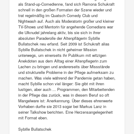
als Stand-up-Comedienne, fand sich Ramona Schukraft
schnell in den großen Formaten der Szene wieder und
trat regelmäßig im Quatsch Comedy Club und
Nightwash auf. Auch als Moderatorin großer und kleiner
TV-Shows und Mentorin für angehende Comedians war
die Ulknudel jahrelang aktiv, bis sie sich in ihrer
absoluten Paraderolle der Altenpflägerin Sybille
Bullatschek neu erfand. Seit 2009 ist Schukraft alias
Sybille Bullatschek in nicht geheimer Mission
unterwegs, um einerseits ihr Publikum mit witzigen
Anekdoten aus dem Alltag einer Altenpflegerin zum
Lachen zu bringen und andererseits über Missstände
und strukturelle Probleme in der Pflege aufmerksam zu
machen. Was viele während der Pandemie getan haben,
macht Sybille schon viel länger: Sie gibt mit ihren
lustigen, aber auch ... Programmen, den Mitarbeitenden
in der Pflege das zurück, was in diesem Beruf so oft
Mangelware ist: Anerkennung. Über dieses ehrenwerte
Vorhaben durfte sie 2013 sogar bei Markus Lanz in
seiner Talkshow berichten. Eine Herzensangelegenheit
mit Format eben.
Sybille Bullatschek