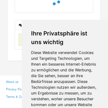
Messages
Ihre Privatsphäre ist
No items found
uns wichtig
Diese Website verwendet Cookies
und Targeting Technologien, um
Ihnen ein besseres Internet-Erlebnis
zu ermöglichen und die Werbung,
die Sie sehen, besser an Ihre
Bedürfnisse anzupassen. Diese
About us
Business Partners
Technologien nutzen wir außerdem,
Privacy Policy
Investors
um Ergebnisse zu messen, um zu
Terms & Conditions
Press
verstehen, woher unsere Besucher
Media
kommen oder um unsere Website