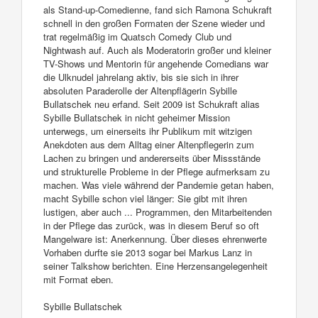
als Stand-up-Comedienne, fand sich Ramona Schukraft
schnell in den großen Formaten der Szene wieder und
trat regelmäßig im Quatsch Comedy Club und
Nightwash auf. Auch als Moderatorin großer und kleiner
TV-Shows und Mentorin für angehende Comedians war
die Ulknudel jahrelang aktiv, bis sie sich in ihrer
absoluten Paraderolle der Altenpflägerin Sybille
Bullatschek neu erfand. Seit 2009 ist Schukraft alias
Sybille Bullatschek in nicht geheimer Mission
unterwegs, um einerseits ihr Publikum mit witzigen
Anekdoten aus dem Alltag einer Altenpflegerin zum
Lachen zu bringen und andererseits über Missstände
und strukturelle Probleme in der Pflege aufmerksam zu
machen. Was viele während der Pandemie getan haben,
macht Sybille schon viel länger: Sie gibt mit ihren
lustigen, aber auch ... Programmen, den Mitarbeitenden
in der Pflege das zurück, was in diesem Beruf so oft
Mangelware ist: Anerkennung. Über dieses ehrenwerte
Vorhaben durfte sie 2013 sogar bei Markus Lanz in
seiner Talkshow berichten. Eine Herzensangelegenheit
mit Format eben.
Sybille Bullatschek