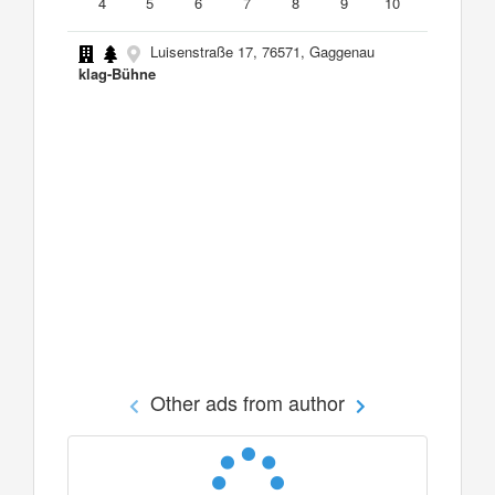
4
5
6
7
8
9
10
Luisenstraße 17, 76571, Gaggenau
klag-Bühne
Other ads from author