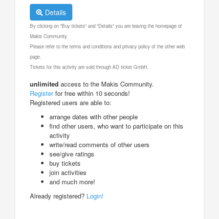
Details
By clicking on "Buy tickets" and "Details" you are leaving the homepage of
Makis Community.
Please refer to the terms and conditions and privacy policy of the other web
page.
Tickets for this activity are sold through AD ticket GmbH.
unlimited
access to the Makis Community.
Register
for free within 10 seconds!
Registered users are able to:
arrange dates with other people
find other users, who want to participate on this
activity
write/read comments of other users
see/give ratings
buy tickets
join activities
and much more!
Already registered?
Login!