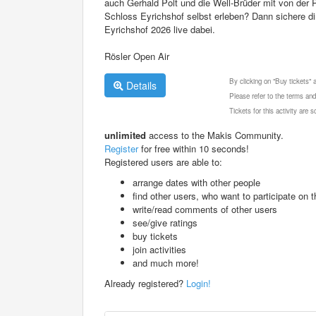
auch Gerhald Polt und die Well-Brüder mit von der 
Schloss Eyrichshof selbst erleben? Dann sichere di
Eyrichshof 2026 live dabei.
Rösler Open Air
By clicking on "Buy tickets"
Details
Please refer to the terms and
Tickets for this activity are
unlimited
access to the Makis Community.
Register
for free within 10 seconds!
Registered users are able to:
arrange dates with other people
find other users, who want to participate on th
write/read comments of other users
see/give ratings
buy tickets
join activities
and much more!
Already registered?
Login!