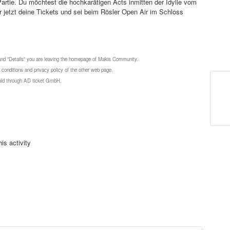
Partie. Du möchtest die hochkarätigen Acts inmitten der Idylle vom
r jetzt deine Tickets und sei beim Rösler Open Air im Schloss
 and "Details" you are leaving the homepage of Makis Community.
 conditions and privacy policy of the other web page.
 sold through AD ticket GmbH.
is activity