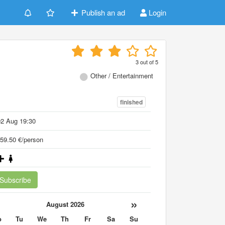
Publish an ad
Login
3
out of
5
Other / Entertainment
finished
02 Aug 19:30
59.50 €/person
Subscribe
«
»
August 2026
o
Tu
We
Th
Fr
Sa
Su