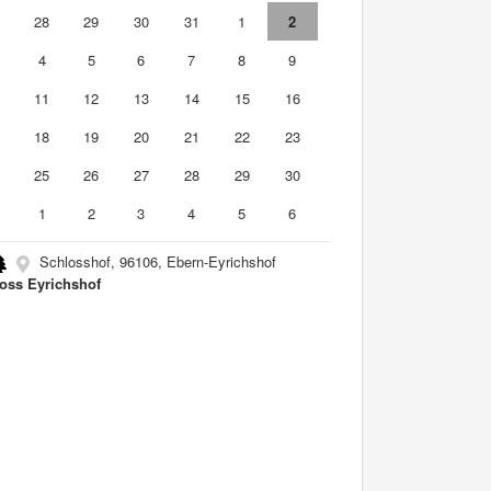
7
28
29
30
31
1
2
4
5
6
7
8
9
0
11
12
13
14
15
16
7
18
19
20
21
22
23
4
25
26
27
28
29
30
1
1
2
3
4
5
6
Schlosshof, 96106, Ebern-Eyrichshof
oss Eyrichshof