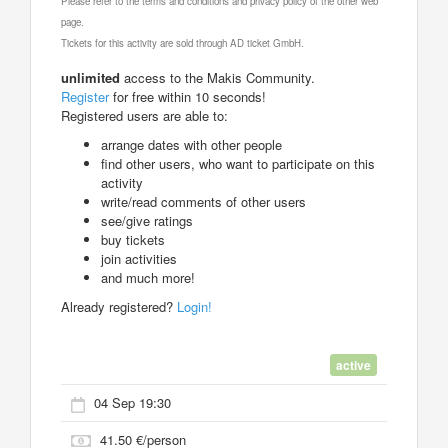
Please refer to the terms and conditions and privacy policy of the other web
page.
Tickets for this activity are sold through AD ticket GmbH.
unlimited
access to the Makis Community.
Register
for free within 10 seconds!
Registered users are able to:
arrange dates with other people
find other users, who want to participate on this
activity
write/read comments of other users
see/give ratings
buy tickets
join activities
and much more!
Already registered?
Login!
active
04 Sep 19:30
41.50 €/person