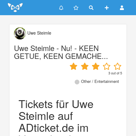
Update cookies preferences
Uwe Steimle
Uwe Steimle - Nu! - KEEN
GETUE, KEEN GEMACHE...
3
out of
5
Other / Entertainment
Tickets für Uwe
Steimle auf
ADticket.de im