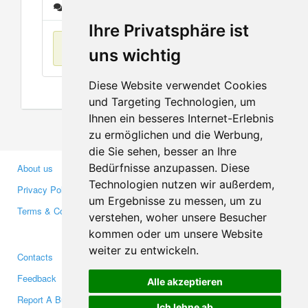
Messages
Ihre Privatsphäre ist
No items found
uns wichtig
Diese Website verwendet Cookies
und Targeting Technologien, um
Ihnen ein besseres Internet-Erlebnis
zu ermöglichen und die Werbung,
die Sie sehen, besser an Ihre
Bedürfnisse anzupassen. Diese
About us
Business Partners
Technologien nutzen wir außerdem,
Privacy Policy
Investors
um Ergebnisse zu messen, um zu
Terms & Conditions
Press
verstehen, woher unsere Besucher
Media
kommen oder um unsere Website
weiter zu entwickeln.
Contacts
Facebook
Feedback
Twitter
Alle akzeptieren
Report A Bug
YouTube
Ich lehne ab