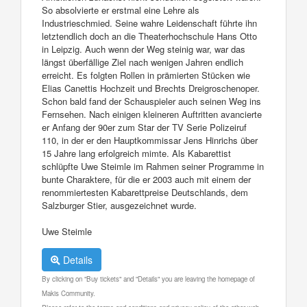
So absolvierte er erstmal eine Lehre als
Industrieschmied. Seine wahre Leidenschaft führte ihn
letztendlich doch an die Theaterhochschule Hans Otto
in Leipzig. Auch wenn der Weg steinig war, war das
längst überfällige Ziel nach wenigen Jahren endlich
erreicht. Es folgten Rollen in prämierten Stücken wie
Elias Canettis Hochzeit und Brechts Dreigroschenoper.
Schon bald fand der Schauspieler auch seinen Weg ins
Fernsehen. Nach einigen kleineren Auftritten avancierte
er Anfang der 90er zum Star der TV Serie Polizeiruf
110, in der er den Hauptkommissar Jens Hinrichs über
15 Jahre lang erfolgreich mimte. Als Kabarettist
schlüpfte Uwe Steimle im Rahmen seiner Programme in
bunte Charaktere, für die er 2003 auch mit einem der
renommiertesten Kabarettpreise Deutschlands, dem
Salzburger Stier, ausgezeichnet wurde.
Uwe Steimle
Details
By clicking on "Buy tickets" and "Details" you are leaving the homepage of
Makis Community.