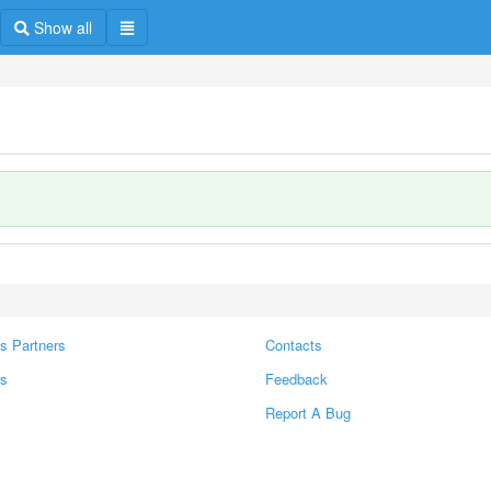
Show all
s Partners
Contacts
rs
Feedback
Report A Bug