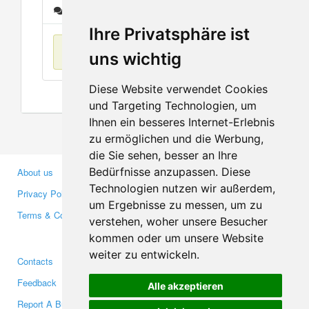
Messages
Ihre Privatsphäre ist
No items found
uns wichtig
Diese Website verwendet Cookies
und Targeting Technologien, um
Ihnen ein besseres Internet-Erlebnis
zu ermöglichen und die Werbung,
die Sie sehen, besser an Ihre
Bedürfnisse anzupassen. Diese
About us
Business Partners
Technologien nutzen wir außerdem,
Privacy Policy
Investors
um Ergebnisse zu messen, um zu
Terms & Conditions
Press
verstehen, woher unsere Besucher
Media
kommen oder um unsere Website
weiter zu entwickeln.
Contacts
Facebook
Feedback
Twitter
Alle akzeptieren
Report A Bug
YouTube