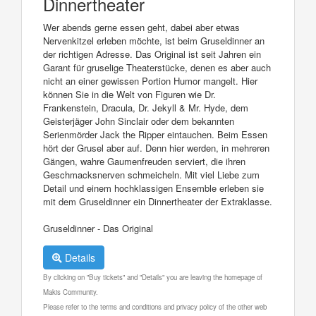
Dinnertheater
Wer abends gerne essen geht, dabei aber etwas
Nervenkitzel erleben möchte, ist beim Gruseldinner an
der richtigen Adresse. Das Original ist seit Jahren ein
Garant für gruselige Theaterstücke, denen es aber auch
nicht an einer gewissen Portion Humor mangelt. Hier
können Sie in die Welt von Figuren wie Dr.
Frankenstein, Dracula, Dr. Jekyll & Mr. Hyde, dem
Geisterjäger John Sinclair oder dem bekannten
Serienmörder Jack the Ripper eintauchen. Beim Essen
hört der Grusel aber auf. Denn hier werden, in mehreren
Gängen, wahre Gaumenfreuden serviert, die ihren
Geschmacksnerven schmeicheln. Mit viel Liebe zum
Detail und einem hochklassigen Ensemble erleben sie
mit dem Gruseldinner ein Dinnertheater der Extraklasse.
Gruseldinner - Das Original
Details
By clicking on "Buy tickets" and "Details" you are leaving the homepage of
Makis Community.
Please refer to the terms and conditions and privacy policy of the other web