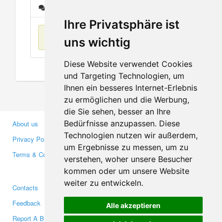
Messages
Ihre Privatsphäre ist
No items found
uns wichtig
Diese Website verwendet Cookies
und Targeting Technologien, um
Ihnen ein besseres Internet-Erlebnis
zu ermöglichen und die Werbung,
die Sie sehen, besser an Ihre
Bedürfnisse anzupassen. Diese
About us
Business Partners
Technologien nutzen wir außerdem,
Privacy Policy
Investors
um Ergebnisse zu messen, um zu
Terms & Conditions
Press
verstehen, woher unsere Besucher
Media
kommen oder um unsere Website
weiter zu entwickeln.
Contacts
Facebook
Feedback
Twitter
Alle akzeptieren
Report A Bug
YouTube