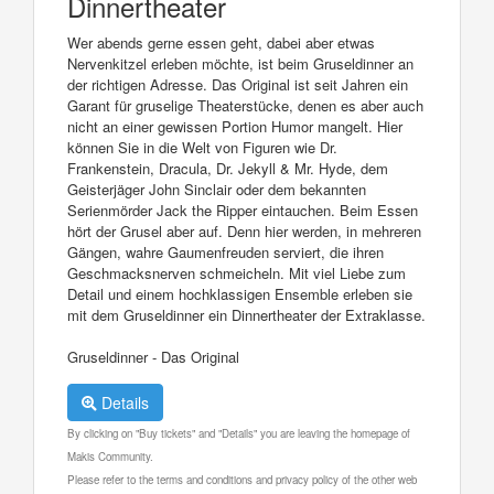
Dinnertheater
Wer abends gerne essen geht, dabei aber etwas
Nervenkitzel erleben möchte, ist beim Gruseldinner an
der richtigen Adresse. Das Original ist seit Jahren ein
Garant für gruselige Theaterstücke, denen es aber auch
nicht an einer gewissen Portion Humor mangelt. Hier
können Sie in die Welt von Figuren wie Dr.
Frankenstein, Dracula, Dr. Jekyll & Mr. Hyde, dem
Geisterjäger John Sinclair oder dem bekannten
Serienmörder Jack the Ripper eintauchen. Beim Essen
hört der Grusel aber auf. Denn hier werden, in mehreren
Gängen, wahre Gaumenfreuden serviert, die ihren
Geschmacksnerven schmeicheln. Mit viel Liebe zum
Detail und einem hochklassigen Ensemble erleben sie
mit dem Gruseldinner ein Dinnertheater der Extraklasse.
Gruseldinner - Das Original
Details
By clicking on "Buy tickets" and "Details" you are leaving the homepage of
Makis Community.
Please refer to the terms and conditions and privacy policy of the other web