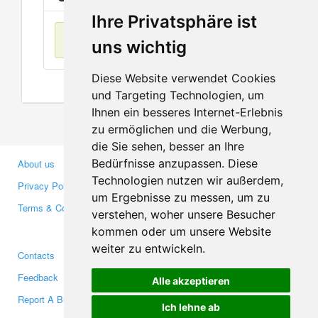
Ihre Privatsphäre ist
No items found
uns wichtig
Diese Website verwendet Cookies
und Targeting Technologien, um
Ihnen ein besseres Internet-Erlebnis
zu ermöglichen und die Werbung,
die Sie sehen, besser an Ihre
Bedürfnisse anzupassen. Diese
About us
Business Partners
Technologien nutzen wir außerdem,
Privacy Policy
Investors
um Ergebnisse zu messen, um zu
Terms & Conditions
Press
verstehen, woher unsere Besucher
Media
kommen oder um unsere Website
weiter zu entwickeln.
Contacts
Facebook
Feedback
Twitter
Alle akzeptieren
Report A Bug
YouTube
Ich lehne ab