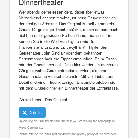
Dinnertheater
Wer abends gerne essen geht, dabei aber etwas
Nervenkitzel erleben möchte, ist beim Gruseldinner an
der richtigen Adresse. Das Original ist seit Jahren ein
Garant für gruselige Theaterstücke, denen es aber auch
nicht an einer gewissen Portion Humor mangelt. Hier
können Sie in die Welt von Figuren wie Dr.
Frankenstein, Dracula, Dr. Jekyll & Mr. Hyde, dem
Geisterjäger John Sinclair oder dem bekannten
Serienmörder Jack the Ripper eintauchen. Beim Essen
hört der Grusel aber auf. Denn hier werden, in mehreren
Gängen, wahre Gaumenfreuden serviert, die ihren
Geschmacksnerven schmeicheln. Mit viel Liebe zum
Detail und einem hochklassigen Ensemble erleben sie
mit dem Gruseldinner ein Dinnertheater der Extraklasse.
Gruseldinner - Das Original
Details
By clicking on "Buy tickets" and "Details" you are leaving the homepage of
Makis Community.
Please refer to the terms and conditions and privacy policy of the other web