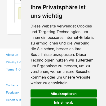
Ihre Privatsphäre ist
No items found
uns wichtig
Diese Website verwendet Cookies
und Targeting Technologien, um
Ihnen ein besseres Internet-Erlebnis
zu ermöglichen und die Werbung,
die Sie sehen, besser an Ihre
Bedürfnisse anzupassen. Diese
About us
Business Partners
Technologien nutzen wir außerdem,
Privacy Policy
Investors
um Ergebnisse zu messen, um zu
Terms & Conditions
Press
verstehen, woher unsere Besucher
Media
kommen oder um unsere Website
weiter zu entwickeln.
Contacts
Facebook
Feedback
Twitter
Alle akzeptieren
Report A Bug
YouTube
Ich lehne ab