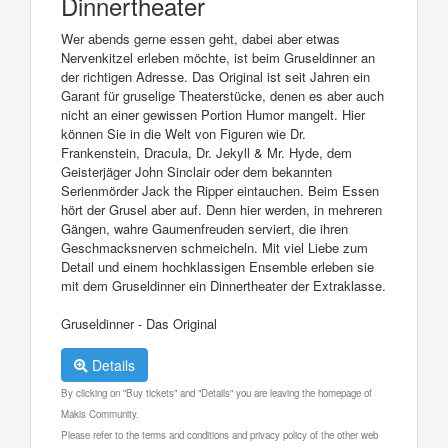
Dinnertheater
Wer abends gerne essen geht, dabei aber etwas
Nervenkitzel erleben möchte, ist beim Gruseldinner an
der richtigen Adresse. Das Original ist seit Jahren ein
Garant für gruselige Theaterstücke, denen es aber auch
nicht an einer gewissen Portion Humor mangelt. Hier
können Sie in die Welt von Figuren wie Dr.
Frankenstein, Dracula, Dr. Jekyll & Mr. Hyde, dem
Geisterjäger John Sinclair oder dem bekannten
Serienmörder Jack the Ripper eintauchen. Beim Essen
hört der Grusel aber auf. Denn hier werden, in mehreren
Gängen, wahre Gaumenfreuden serviert, die ihren
Geschmacksnerven schmeicheln. Mit viel Liebe zum
Detail und einem hochklassigen Ensemble erleben sie
mit dem Gruseldinner ein Dinnertheater der Extraklasse.
Gruseldinner - Das Original
Details
By clicking on "Buy tickets" and "Details" you are leaving the homepage of
Makis Community.
Please refer to the terms and conditions and privacy policy of the other web