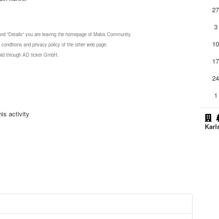
2
3
 and "Details" you are leaving the homepage of Makis Community.
1
 conditions and privacy policy of the other web page.
 sold through AD ticket GmbH.
1
2
1
is activity
Karl