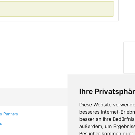
Ihre Privatsphär
Diese Website verwendet
besseres Internet-Erleb
s Partners
Contacts
besser an Ihre Bedürfni
rs
Feedback
außerdem, um Ergebniss
Report A Bug
Besucher kommen oder u