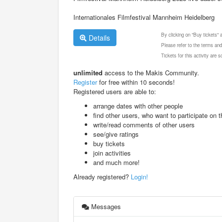
Internationales Filmfestival Mannheim Heidelberg
By clicking on "Buy tickets"
Details
Please refer to the terms and
Tickets for this activity are
unlimited
access to the Makis Community.
Register
for free within 10 seconds!
Registered users are able to:
arrange dates with other people
find other users, who want to participate on th
write/read comments of other users
see/give ratings
buy tickets
join activities
and much more!
Already registered?
Login!
Messages