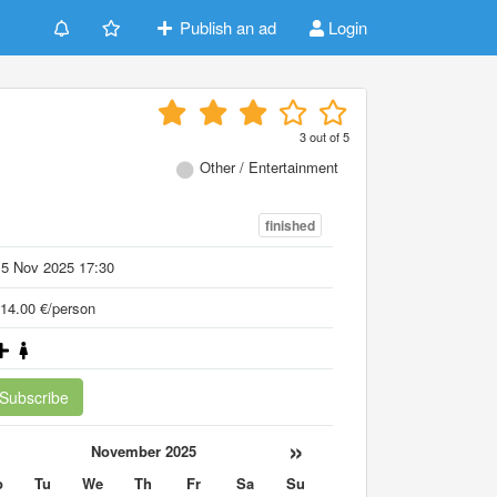
Publish an ad
Login
3
out of
5
Other / Entertainment
finished
15 Nov 2025 17:30
14.00 €/person
Subscribe
«
»
November 2025
o
Tu
We
Th
Fr
Sa
Su