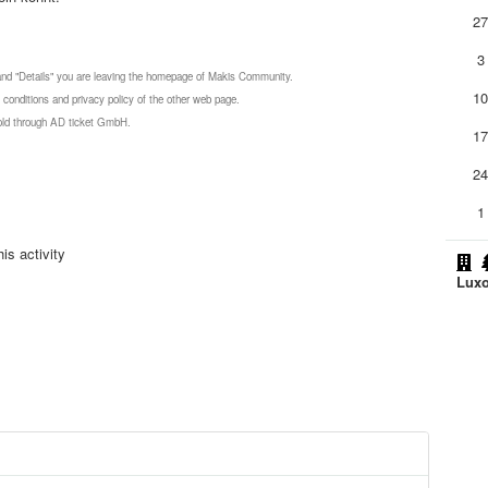
2
3
 and "Details" you are leaving the homepage of Makis Community.
1
 conditions and privacy policy of the other web page.
 sold through AD ticket GmbH.
1
2
1
is activity
Luxo