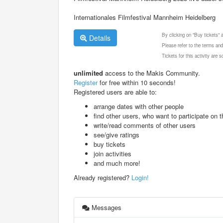
Internationales Filmfestival Mannheim Heidelberg
By clicking on "Buy tickets"
Details
Please refer to the terms and
Tickets for this activity are
unlimited
access to the Makis Community.
Register
for free within 10 seconds!
Registered users are able to:
arrange dates with other people
find other users, who want to participate on th
write/read comments of other users
see/give ratings
buy tickets
join activities
and much more!
Already registered?
Login!
Messages