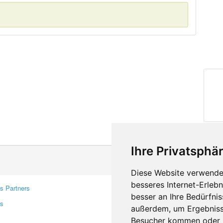
Ihre Privatsphär
Diese Website verwendet
besseres Internet-Erleb
s Partners
Contacts
besser an Ihre Bedürfni
rs
Feedback
außerdem, um Ergebniss
Report A Bug
Besucher kommen oder u