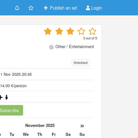
Publish an ad
Login
3
out of
5
Other / Entertainment
finished
11 Nov 2025 20:45
14.00 €/person
Subscribe
«
»
November 2025
o
Tu
We
Th
Fr
Sa
Su