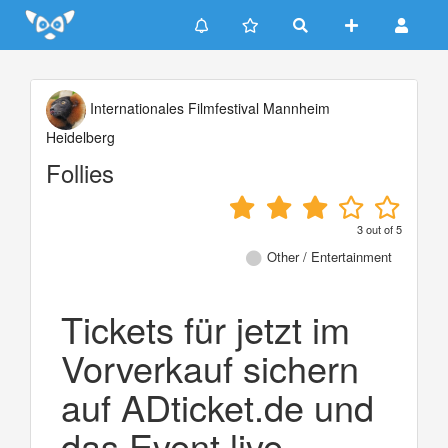
Update cookies preferences
Internationales Filmfestival Mannheim
Heidelberg
Follies
3
out of
5
Other / Entertainment
Tickets für jetzt im
Vorverkauf sichern
auf ADticket.de und
das Event live