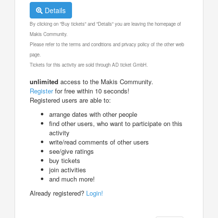
Details
By clicking on "Buy tickets" and "Details" you are leaving the homepage of
Makis Community.
Please refer to the terms and conditions and privacy policy of the other web
page.
Tickets for this activity are sold through AD ticket GmbH.
unlimited
access to the Makis Community.
Register
for free within 10 seconds!
Registered users are able to:
arrange dates with other people
find other users, who want to participate on this
activity
write/read comments of other users
see/give ratings
buy tickets
join activities
and much more!
Already registered?
Login!