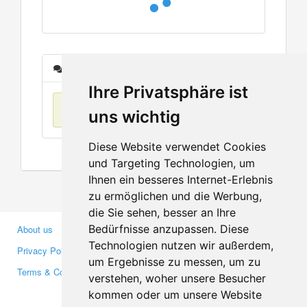
Messages
Ihre Privatsphäre ist
No items found
uns wichtig
Diese Website verwendet Cookies
und Targeting Technologien, um
Ihnen ein besseres Internet-Erlebnis
zu ermöglichen und die Werbung,
die Sie sehen, besser an Ihre
Bedürfnisse anzupassen. Diese
About us
Business Partners
Technologien nutzen wir außerdem,
Privacy Policy
Investors
um Ergebnisse zu messen, um zu
Terms & Conditions
Press
verstehen, woher unsere Besucher
Media
kommen oder um unsere Website