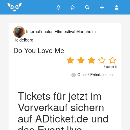
Update cookies preferences
Internationales Filmfestival Mannheim
Heidelberg
Do You Love Me
3
out of
5
Other / Entertainment
Tickets für jetzt im
Vorverkauf sichern
auf ADticket.de und
das Event live