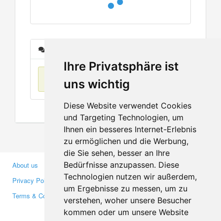
Messages
Ihre Privatsphäre ist
No items found
uns wichtig
Diese Website verwendet Cookies
und Targeting Technologien, um
Ihnen ein besseres Internet-Erlebnis
zu ermöglichen und die Werbung,
die Sie sehen, besser an Ihre
Bedürfnisse anzupassen. Diese
About us
Business Partners
Technologien nutzen wir außerdem,
Privacy Policy
Investors
um Ergebnisse zu messen, um zu
Terms & Conditions
Press
verstehen, woher unsere Besucher
Media
kommen oder um unsere Website