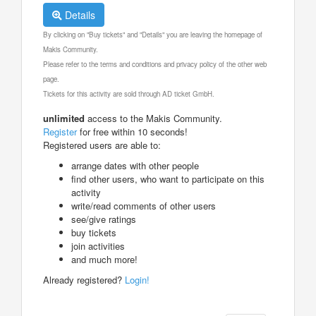
Details
By clicking on "Buy tickets" and "Details" you are leaving the homepage of
Makis Community.
Please refer to the terms and conditions and privacy policy of the other web
page.
Tickets for this activity are sold through AD ticket GmbH.
unlimited
access to the Makis Community.
Register
for free within 10 seconds!
Registered users are able to:
arrange dates with other people
find other users, who want to participate on this
activity
write/read comments of other users
see/give ratings
buy tickets
join activities
and much more!
Already registered?
Login!