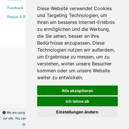
Feedback
Twitter
Diese Website verwendet Cookies
und Targeting Technologien, um
Report A Bug
YouTube
Ihnen ein besseres Internet-Erlebnis
Google+
zu ermöglichen und die Werbung,
die Sie sehen, besser an Ihre
Makis
© Copyright 2026
Bedürfnisse anzupassen. Diese
Technologien nutzen wir außerdem,
um Ergebnisse zu messen, um zu
verstehen, woher unsere Besucher
kommen oder um unsere Website
weiter zu entwickeln.
Alle akzeptieren
Ich lehne ab
Einstellungen ändern
We are using cookies to provide statistics that help us give you the best experience of
our site. You can find out more
here
and block them if you prefer. However, by continuing
to use the site without changes, you are agreeing to it.
OK