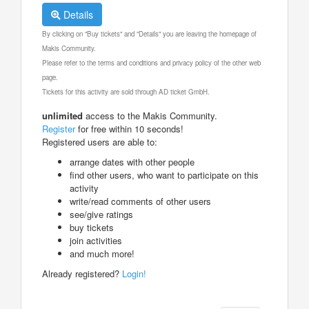
Details
By clicking on "Buy tickets" and "Details" you are leaving the homepage of
Makis Community.
Please refer to the terms and conditions and privacy policy of the other web
page.
Tickets for this activity are sold through AD ticket GmbH.
unlimited
access to the Makis Community.
Register
for free within 10 seconds!
Registered users are able to:
arrange dates with other people
find other users, who want to participate on this
activity
write/read comments of other users
see/give ratings
buy tickets
join activities
and much more!
Already registered?
Login!