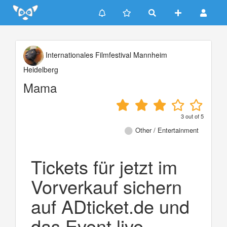
Update cookies preferences
Internationales Filmfestival Mannheim
Heidelberg
Mama
3
out of
5
Other / Entertainment
Tickets für jetzt im
Vorverkauf sichern
auf ADticket.de und
das Event live