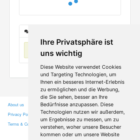
Messages
Ihre Privatsphäre ist
No items found
uns wichtig
Diese Website verwendet Cookies
und Targeting Technologien, um
Ihnen ein besseres Internet-Erlebnis
zu ermöglichen und die Werbung,
die Sie sehen, besser an Ihre
Bedürfnisse anzupassen. Diese
About us
Business Partners
Technologien nutzen wir außerdem,
Privacy Policy
Investors
um Ergebnisse zu messen, um zu
Terms & Conditions
Press
verstehen, woher unsere Besucher
Media
kommen oder um unsere Website