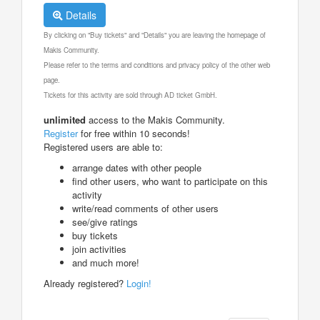
Details
By clicking on "Buy tickets" and "Details" you are leaving the homepage of
Makis Community.
Please refer to the terms and conditions and privacy policy of the other web
page.
Tickets for this activity are sold through AD ticket GmbH.
unlimited
access to the Makis Community.
Register
for free within 10 seconds!
Registered users are able to:
arrange dates with other people
find other users, who want to participate on this
activity
write/read comments of other users
see/give ratings
buy tickets
join activities
and much more!
Already registered?
Login!