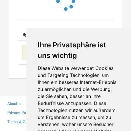
Messages
Ihre Privatsphäre ist
No items found
uns wichtig
Diese Website verwendet Cookies
und Targeting Technologien, um
Ihnen ein besseres Internet-Erlebnis
zu ermöglichen und die Werbung,
die Sie sehen, besser an Ihre
Bedürfnisse anzupassen. Diese
About us
Business Partners
Technologien nutzen wir außerdem,
Privacy Policy
Investors
um Ergebnisse zu messen, um zu
Terms & Conditions
Press
verstehen, woher unsere Besucher
Media