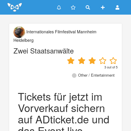
Update cookies preferences
Internationales Filmfestival Mannheim
Heidelberg
Zwei Staatsanwälte
3
out of
5
Other / Entertainment
Tickets für jetzt im
Vorverkauf sichern
auf ADticket.de und
das Event live