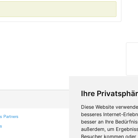
Ihre Privatsphär
Diese Website verwendet
besseres Internet-Erleb
s Partners
Contacts
besser an Ihre Bedürfni
rs
Feedback
außerdem, um Ergebniss
Report A Bug
Besucher kommen oder u