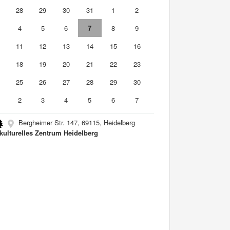
7
28
29
30
31
1
2
4
5
6
7
8
9
0
11
12
13
14
15
16
7
18
19
20
21
22
23
4
25
26
27
28
29
30
2
3
4
5
6
7
Bergheimer Str. 147, 69115, Heidelberg
rkulturelles Zentrum Heidelberg