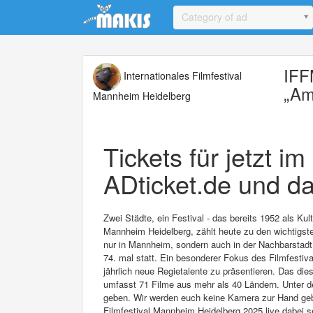
Update cookies preferences
Category of ad
IFF
Internationales Filmfestival
„Am
Mannheim Heidelberg
Tickets für jetzt i
ADticket.de und da
Zwei Städte, ein Festival - das bereits 1952 als Ku
Mannheim Heidelberg, zählt heute zu den wichtigsten
nur in Mannheim, sondern auch in der Nachbarstadt 
74. mal statt. Ein besonderer Fokus des Filmfestival
jährlich neue Regietalente zu präsentieren. Das di
umfasst 71 Filme aus mehr als 40 Ländern. Unter d
geben. Wir werden euch keine Kamera zur Hand geben
Filmfestival Mannheim Heidelberg 2025 live dabei s