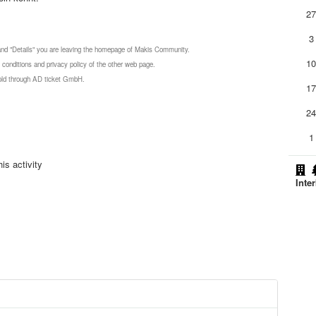
2
3
 and "Details" you are leaving the homepage of Makis Community.
1
 conditions and privacy policy of the other web page.
 sold through AD ticket GmbH.
1
2
1
is activity
Inte