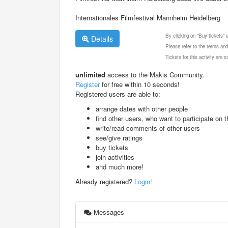
Internationales Filmfestival Mannheim Heidelberg
By clicking on "Buy tickets"
Details
Please refer to the terms and
Tickets for this activity are
unlimited
access to the Makis Community.
Register
for free within 10 seconds!
Registered users are able to:
arrange dates with other people
find other users, who want to participate on th
write/read comments of other users
see/give ratings
buy tickets
join activities
and much more!
Already registered?
Login!
Messages