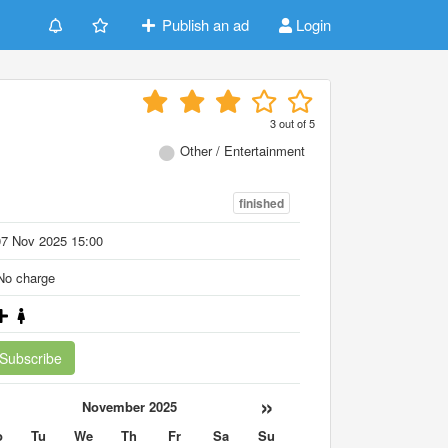
Publish an ad
Login
3
out of
5
Other / Entertainment
finished
07 Nov 2025 15:00
o charge
Subscribe
«
»
November 2025
o
Tu
We
Th
Fr
Sa
Su