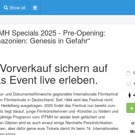
Show all
MH Specials 2025 - Pre-Opening:
azonien: Genesis in Gefahr“
m Vorverkauf sichern auf
s Event live erleben.
N
ltur- und Dokumentarfilmwoche gegründete Internationale Filmfestival
 Filmfestivals in Deutschland. Seit 1994 wird das Festival nicht
Heidelberg ausgetragen. 2025 findet das Festival nun bereits zum
s liegt darauf, junge Filmkünstlerinnen und -Künstler zu fördern und
esjährige Programm vom IFFMH ist wieder breit gefächert und
en Gästen wird es auch erneut einige Namhafte Persönlichkeiten
, aber dafür gerne eure Tickets damit ihr beim 74. Internationales
M
ein könnt.