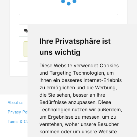
Messages
Ihre Privatsphäre ist
No items found
uns wichtig
Diese Website verwendet Cookies
und Targeting Technologien, um
Ihnen ein besseres Internet-Erlebnis
zu ermöglichen und die Werbung,
die Sie sehen, besser an Ihre
Bedürfnisse anzupassen. Diese
About us
Business Partners
Technologien nutzen wir außerdem,
Privacy Policy
Investors
um Ergebnisse zu messen, um zu
Terms & Conditions
Press
verstehen, woher unsere Besucher
Media
kommen oder um unsere Website