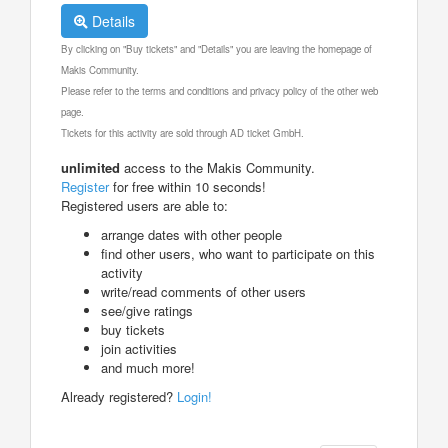
Details
By clicking on "Buy tickets" and "Details" you are leaving the homepage of
Makis Community.
Please refer to the terms and conditions and privacy policy of the other web
page.
Tickets for this activity are sold through AD ticket GmbH.
unlimited
access to the Makis Community.
Register
for free within 10 seconds!
Registered users are able to:
arrange dates with other people
find other users, who want to participate on this
activity
write/read comments of other users
see/give ratings
buy tickets
join activities
and much more!
Already registered?
Login!