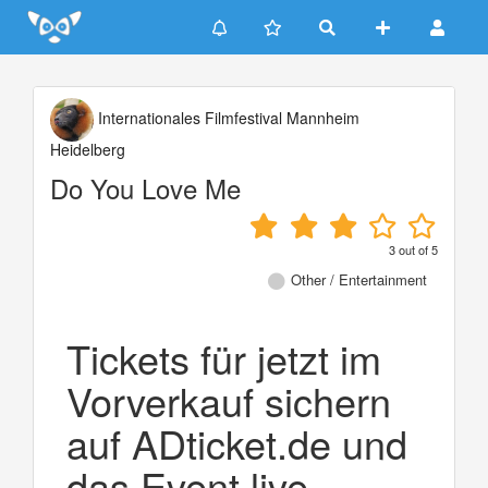
Update cookies preferences
Internationales Filmfestival Mannheim
Heidelberg
Do You Love Me
3
out of
5
Other / Entertainment
Tickets für jetzt im
Vorverkauf sichern
auf ADticket.de und
das Event live