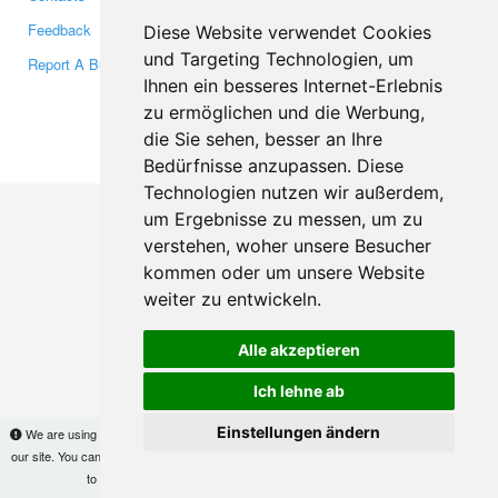
Feedback
Twitter
Diese Website verwendet Cookies
und Targeting Technologien, um
Report A Bug
YouTube
Ihnen ein besseres Internet-Erlebnis
Google+
zu ermöglichen und die Werbung,
die Sie sehen, besser an Ihre
Makis
© Copyright 2026
Bedürfnisse anzupassen. Diese
Technologien nutzen wir außerdem,
um Ergebnisse zu messen, um zu
verstehen, woher unsere Besucher
kommen oder um unsere Website
weiter zu entwickeln.
Alle akzeptieren
Ich lehne ab
Einstellungen ändern
We are using cookies to provide statistics that help us give you the best experience of
our site. You can find out more
here
and block them if you prefer. However, by continuing
to use the site without changes, you are agreeing to it.
OK