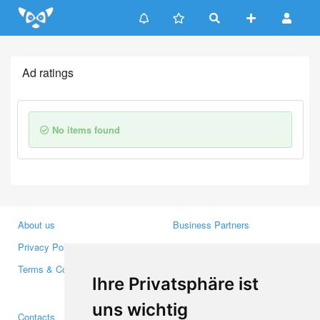
Update cookies preferences
Ad ratings
No items found
About us
Business Partners
Privacy Policy
Investors
Terms & Conditions
Press
Ihre Privatsphäre ist
Media
uns wichtig
Contacts
Facebook