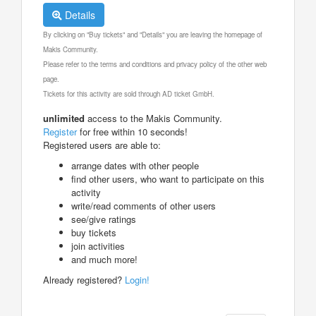
Details
By clicking on "Buy tickets" and "Details" you are leaving the homepage of
Makis Community.
Please refer to the terms and conditions and privacy policy of the other web
page.
Tickets for this activity are sold through AD ticket GmbH.
unlimited
access to the Makis Community.
Register
for free within 10 seconds!
Registered users are able to:
arrange dates with other people
find other users, who want to participate on this
activity
write/read comments of other users
see/give ratings
buy tickets
join activities
and much more!
Already registered?
Login!