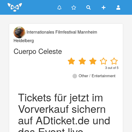
Update cookies preferences
Internationales Filmfestival Mannheim
Heidelberg
Cuerpo Celeste
3
out of
5
Other / Entertainment
Tickets für jetzt im
Vorverkauf sichern
auf ADticket.de und
das Event live