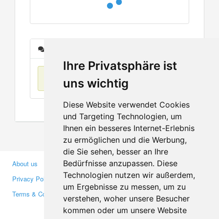
Messages
Ihre Privatsphäre ist
No items found
uns wichtig
Diese Website verwendet Cookies
und Targeting Technologien, um
Ihnen ein besseres Internet-Erlebnis
zu ermöglichen und die Werbung,
die Sie sehen, besser an Ihre
Bedürfnisse anzupassen. Diese
About us
Business Partners
Technologien nutzen wir außerdem,
Privacy Policy
Investors
um Ergebnisse zu messen, um zu
Terms & Conditions
Press
verstehen, woher unsere Besucher
Media
kommen oder um unsere Website