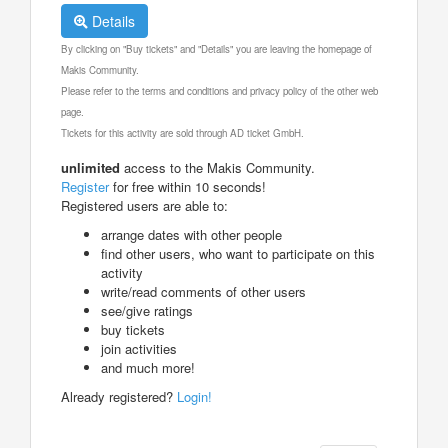
Details
By clicking on "Buy tickets" and "Details" you are leaving the homepage of
Makis Community.
Please refer to the terms and conditions and privacy policy of the other web
page.
Tickets for this activity are sold through AD ticket GmbH.
unlimited
access to the Makis Community.
Register
for free within 10 seconds!
Registered users are able to:
arrange dates with other people
find other users, who want to participate on this
activity
write/read comments of other users
see/give ratings
buy tickets
join activities
and much more!
Already registered?
Login!