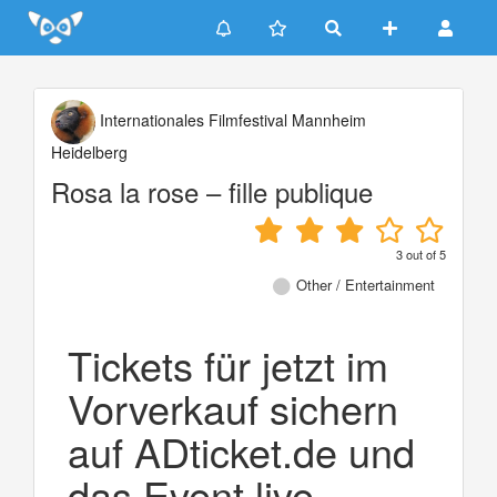
Update cookies preferences
Internationales Filmfestival Mannheim
Heidelberg
Rosa la rose – fille publique
3
out of
5
Other / Entertainment
Tickets für jetzt im
Vorverkauf sichern
auf ADticket.de und
das Event live