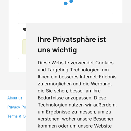
Messages
Ihre Privatsphäre ist
No items found
uns wichtig
Diese Website verwendet Cookies
und Targeting Technologien, um
Ihnen ein besseres Internet-Erlebnis
zu ermöglichen und die Werbung,
die Sie sehen, besser an Ihre
Bedürfnisse anzupassen. Diese
About us
Business Partners
Technologien nutzen wir außerdem,
Privacy Policy
Investors
um Ergebnisse zu messen, um zu
Terms & Conditions
Press
verstehen, woher unsere Besucher
Media
kommen oder um unsere Website