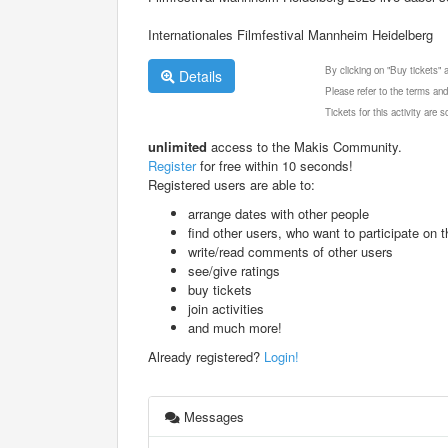
Internationales Filmfestival Mannheim Heidelberg
By clicking on "Buy tickets"
Details
Please refer to the terms and
Tickets for this activity are
unlimited
access to the Makis Community.
Register
for free within 10 seconds!
Registered users are able to:
arrange dates with other people
find other users, who want to participate on th
write/read comments of other users
see/give ratings
buy tickets
join activities
and much more!
Already registered?
Login!
Messages