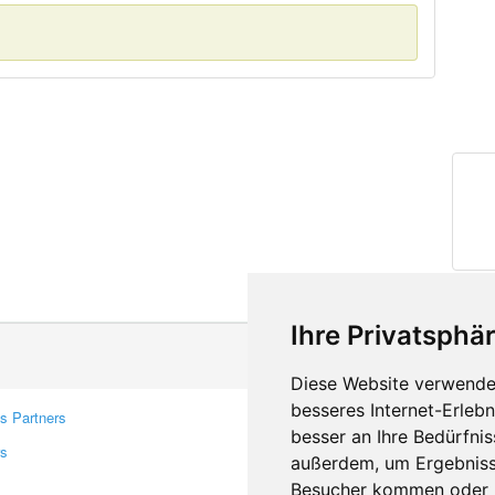
Ihre Privatsphär
Diese Website verwendet
besseres Internet-Erleb
s Partners
Contacts
besser an Ihre Bedürfni
rs
Feedback
außerdem, um Ergebniss
Report A Bug
Besucher kommen oder u