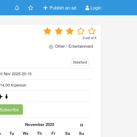
Publish an ad
Login
3
out of
5
Other / Entertainment
finished
10 Nov 2025 20:15
14.00 €/person
Subscribe
«
»
November 2025
o
Tu
We
Th
Fr
Sa
Su