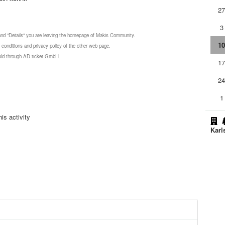
2
3
 and "Details" you are leaving the homepage of Makis Community.
1
 conditions and privacy policy of the other web page.
 sold through AD ticket GmbH.
1
2
1
is activity
Karl