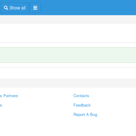
Show all
s Partners
Contacts
rs
Feedback
Report A Bug