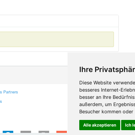
Ihre Privatsphär
Diese Website verwendet
besseres Internet-Erleb
s Partners
Contacts
besser an Ihre Bedürfni
rs
Feedback
außerdem, um Ergebniss
Report A Bug
Besucher kommen oder u
Alle akzeptieren
Ich 