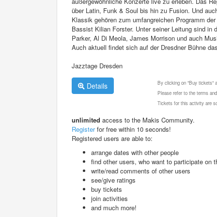
außergewöhnliche Konzerte live zu erleben. Das Re
über Latin, Funk & Soul bis hin zu Fusion. Und au
Klassik gehören zum umfangreichen Programm der Ja
Bassist Kilian Forster. Unter seiner Leitung sind i
Parker, Al Di Meola, James Morrison und auch Musik
Auch aktuell findet sich auf der Dresdner Bühne d
Jazztage Dresden
By clicking on "Buy tickets"
Details
Please refer to the terms and
Tickets for this activity are
unlimited
access to the Makis Community.
Register
for free within 10 seconds!
Registered users are able to:
arrange dates with other people
find other users, who want to participate on th
write/read comments of other users
see/give ratings
buy tickets
join activities
and much more!