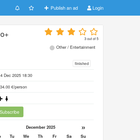
Publish an ad
Login
no+
3
out of
5
Other / Entertainment
finished
14 Dec 2025 18:30
34.00 €/person
Subscribe
«
»
December 2025
o
Tu
We
Th
Fr
Sa
Su