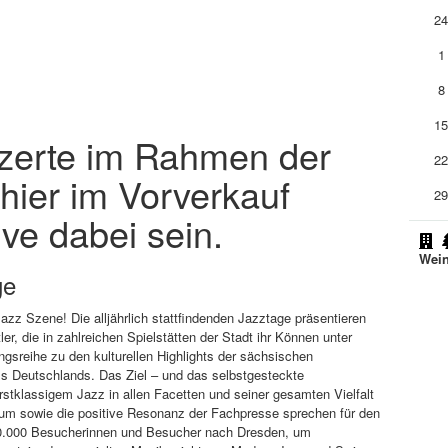
2
1
8
1
nzerte im Rahmen der
2
hier im Vorverkauf
2
ive dabei sein.
Wein
ge
Jazz Szene! Die alljährlich stattfindenden Jazztage präsentieren
er, die in zahlreichen Spielstätten der Stadt ihr Können unter
ngsreihe zu den kulturellen Highlights der sächsischen
s Deutschlands. Das Ziel – und das selbstgesteckte
erstklassigem Jazz in allen Facetten und seiner gesamten Vielfalt
kum sowie die positive Resonanz der Fachpresse sprechen für den
40.000 Besucherinnen und Besucher nach Dresden, um