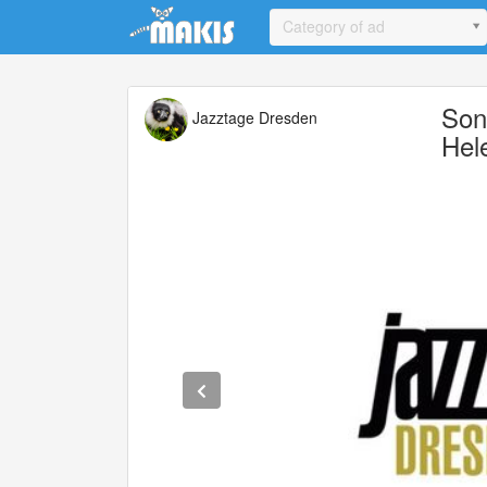
Update cookies preferences
Category of ad
Son
Jazztage Dresden
Hel