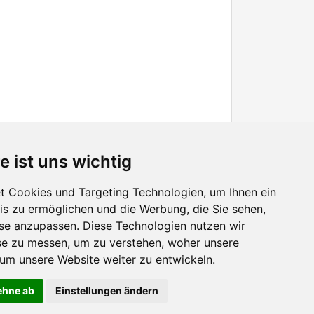
e ist uns wichtig
 Cookies und Targeting Technologien, um Ihnen ein
nis zu ermöglichen und die Werbung, die Sie sehen,
Facebook
sse anzupassen. Diese Technologien nutzen wir
Twitter
e zu messen, um zu verstehen, woher unsere
YouTube
m unsere Website weiter zu entwickeln.
Google+
lehne ab
Einstellungen ändern