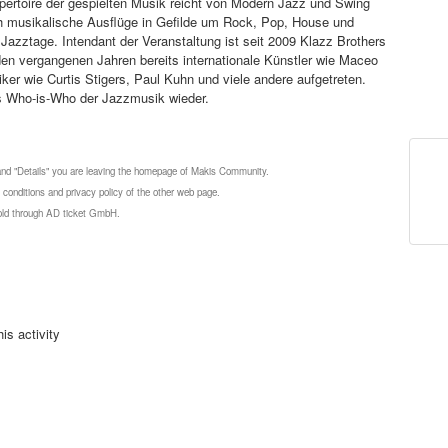
pertoire der gespielten Musik reicht von Modern Jazz und Swing
ch musikalische Ausflüge in Gefilde um Rock, Pop, House und
zztage. Intendant der Veranstaltung ist seit 2009 Klazz Brothers
n den vergangenen Jahren bereits internationale Künstler wie Maceo
er wie Curtis Stigers, Paul Kuhn und viele andere aufgetreten.
as Who-is-Who der Jazzmusik wieder.
 and "Details" you are leaving the homepage of Makis Community.
 conditions and privacy policy of the other web page.
 sold through AD ticket GmbH.
is activity