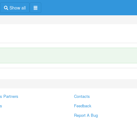
Show all
s Partners
Contacts
rs
Feedback
Report A Bug