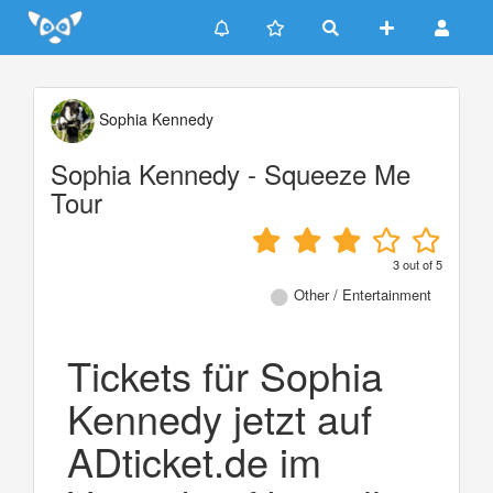
Update cookies preferences
Sophia Kennedy
Sophia Kennedy - Squeeze Me
Tour
3
out of
5
Other / Entertainment
Tickets für Sophia
Kennedy jetzt auf
ADticket.de im