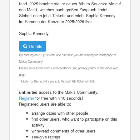
fand. 2025 brachte sie ihr neues Album Squeeze Me auf
den Markt, welches auch großen Zuspruch findet.
Sichert euch jetzt Tickets und erlebt Sophia Kennedy
im Rahmen der Konzerte 2025/2026 live.
Sophia Kennedy
Details
By clicking on "Buy tickets" and "Details" you are leaving the homepage of
Makis Community.
Please refer to the terms and conditions and privacy policy of the other web
page.
Tickets for this activity are sold through AD ticket GmbH.
unlimited
access to the Makis Community.
Register
for free within 10 seconds!
Registered users are able to:
arrange dates with other people
find other users, who want to participate on this
activity
write/read comments of other users
see/give ratings