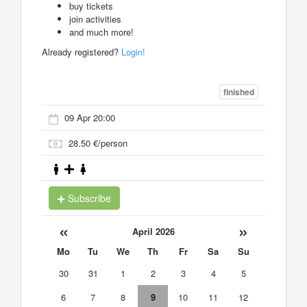
buy tickets
join activities
and much more!
Already registered?
Login!
finished
09 Apr 20:00
28.50 €/person
Subscribe
«
»
April 2026
Mo
Tu
We
Th
Fr
Sa
Su
30
31
1
2
3
4
5
6
7
8
9
10
11
12