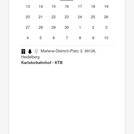
13
14
15
16
17
18
19
20
21
22
23
24
25
26
27
28
29
30
1
2
3
4
5
6
7
8
9
10
Marlene-Dietrich-Platz 3, 69126,
Heidelberg
Karlstorbahnhof - KTB