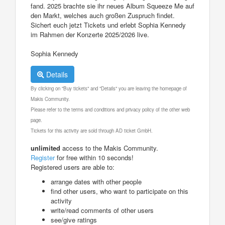
fand. 2025 brachte sie ihr neues Album Squeeze Me auf
den Markt, welches auch großen Zuspruch findet.
Sichert euch jetzt Tickets und erlebt Sophia Kennedy
im Rahmen der Konzerte 2025/2026 live.
Sophia Kennedy
Details
By clicking on "Buy tickets" and "Details" you are leaving the homepage of
Makis Community.
Please refer to the terms and conditions and privacy policy of the other web
page.
Tickets for this activity are sold through AD ticket GmbH.
unlimited
access to the Makis Community.
Register
for free within 10 seconds!
Registered users are able to:
arrange dates with other people
find other users, who want to participate on this
activity
write/read comments of other users
see/give ratings