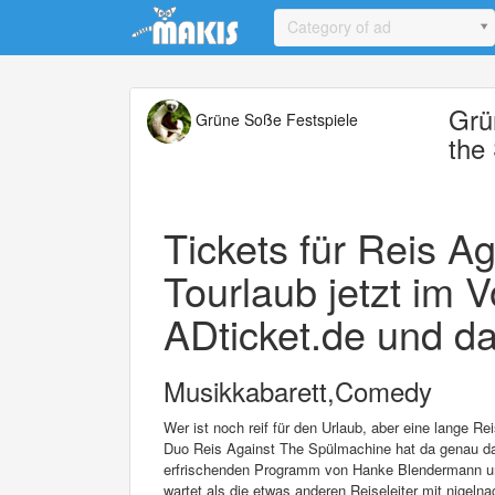
Update cookies preferences
Category of ad
Grü
Grüne Soße Festspiele
the
Tickets für Reis A
Tourlaub jetzt im V
ADticket.de und da
Musikkabarett,Comedy
Wer ist noch reif für den Urlaub, aber eine lange R
Duo Reis Against The Spülmachine hat da genau das
erfrischenden Programm von Hanke Blendermann un
wartet als die etwas anderen Reiseleiter mit nigeln