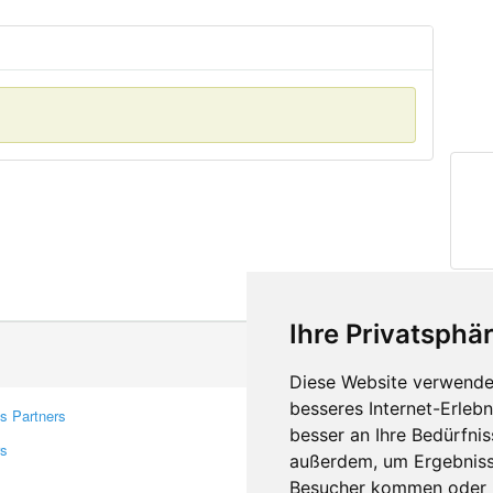
Ihre Privatsphär
Diese Website verwendet
besseres Internet-Erleb
s Partners
Contacts
besser an Ihre Bedürfni
rs
Feedback
außerdem, um Ergebniss
Report A Bug
Besucher kommen oder u