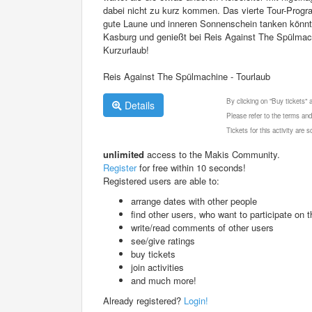
dabei nicht zu kurz kommen. Das vierte Tour-Program
gute Laune und inneren Sonnenschein tanken könnt.
Kasburg und genießt bei Reis Against The Spülmac
Kurzurlaub!
Reis Against The Spülmachine - Tourlaub
By clicking on "Buy tickets"
Details
Please refer to the terms and
Tickets for this activity are
unlimited
access to the Makis Community.
Register
for free within 10 seconds!
Registered users are able to:
arrange dates with other people
find other users, who want to participate on th
write/read comments of other users
see/give ratings
buy tickets
join activities
and much more!
Already registered?
Login!