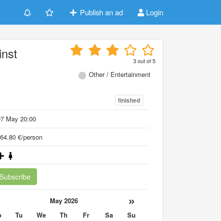
Publish an ad
Login
inst
3
out of
5
Other / Entertainment
finished
07 May 20:00
64.80 €/person
Subscribe
«
»
May 2026
o
Tu
We
Th
Fr
Sa
Su