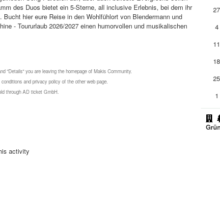
m des Duos bietet ein 5-Sterne, all inclusive Erlebnis, bei dem ihr
2
 Bucht hier eure Reise in den Wohlfühlort von Blendermann und
hine - Toururlaub 2026/2027 einen humorvollen und musikalischen
4
1
1
 and "Details" you are leaving the homepage of Makis Community.
2
 conditions and privacy policy of the other web page.
 sold through AD ticket GmbH.
1
Grün
is activity