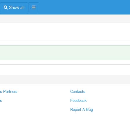
Show all
s Partners
Contacts
rs
Feedback
Report A Bug