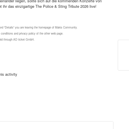
einander liegen, sollte sich auf die kommenden Konzerte von
 ihr das einzigartige The Police & Sting Tribute 2026 live!
 and "Details" you are leaving the homepage of Makis Community.
 conditions and privacy policy of the other web page.
 sold through AD ticket GmbH.
is activity