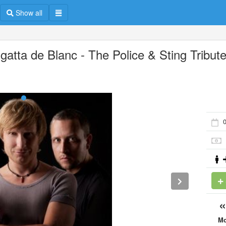
Show all
gatta de Blanc - The Police & Sting Tribut
0
M