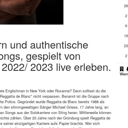
2
2
9
1
ern und authentische
2
ongs, gespielt von
2
2022/ 2023 live erleben.
Werr
 wie Englishman in New York oder Roxanne? Dann solltest du die
"Reggatta de Blanc" nicht verpassen. Benannt ist die Gruppe nach
e Police. Gegründet wurde Reggatta de Blanc bereits 1988 als
m den stimmgewaltigen Sänger Michael Griese, 17 Jahre lang, an
 an Songs aus der Solokarriere von Sting heran. Mittlerweile können
hichte zählen. Über 20 Jahre nach der Gründung spielt Reggatta de
e seiner einzigartigen Karriere aufs Papier brachte. Wer sich