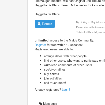
überzeugen möchte, wie nah Original und Tribute an
Reggatta de Blanc freuen. Mit unseren Tickets erlebt
Reggatta de Blanc
By clicking on "Buy tickets"
Details
Please refer to the terms and
Tickets for this activity are
unlimited
access to the Makis Community.
Register
for free within 10 seconds!
Registered users are able to:
arrange dates with other people
find other users, who want to participate on th
write/read comments of other users
see/give ratings
buy tickets
join activities
and much more!
Already registered?
Login!
Messages