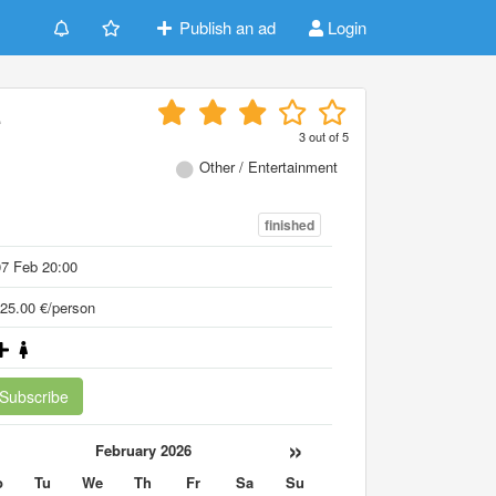
Publish an ad
Login
e
3
out of
5
Other / Entertainment
finished
7 Feb 20:00
25.00 €/person
Subscribe
«
»
February 2026
o
Tu
We
Th
Fr
Sa
Su