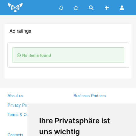
Update cookies preferences
Ad ratings
No items found
About us
Business Partners
Privacy Policy
Investors
Terms & Conditions
Press
Ihre Privatsphäre ist
Media
uns wichtig
Contacts
Facebook