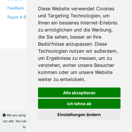
Feedback
Twitter
Diese Website verwendet Cookies
und Targeting Technologien, um
Report A Bug
YouTube
Ihnen ein besseres Internet-Erlebnis
Google+
zu ermöglichen und die Werbung,
die Sie sehen, besser an Ihre
Makis
© Copyright 2026
Bedürfnisse anzupassen. Diese
Technologien nutzen wir außerdem,
um Ergebnisse zu messen, um zu
verstehen, woher unsere Besucher
kommen oder um unsere Website
weiter zu entwickeln.
Alle akzeptieren
Ich lehne ab
Einstellungen ändern
We are using cookies to provide statistics that help us give you the best experience of
our site. You can find out more
here
and block them if you prefer. However, by continuing
to use the site without changes, you are agreeing to it.
OK