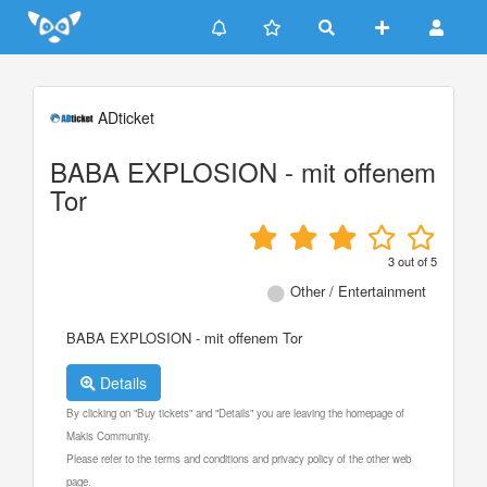
Update cookies preferences
ADticket
BABA EXPLOSION - mit offenem
Tor
3
out of
5
Other / Entertainment
BABA EXPLOSION - mit offenem Tor
Details
By clicking on "Buy tickets" and "Details" you are leaving the homepage of
Makis Community.
Please refer to the terms and conditions and privacy policy of the other web
page.