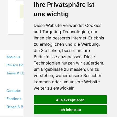
Ihre Privatsphäre ist
No items found
uns wichtig
Diese Website verwendet Cookies
und Targeting Technologien, um
Ihnen ein besseres Internet-Erlebnis
zu ermöglichen und die Werbung,
die Sie sehen, besser an Ihre
Bedürfnisse anzupassen. Diese
About us
Business Partners
Technologien nutzen wir außerdem,
Privacy Policy
Investors
um Ergebnisse zu messen, um zu
Terms & Conditions
Press
verstehen, woher unsere Besucher
Media
kommen oder um unsere Website
weiter zu entwickeln.
Contacts
Facebook
Feedback
Twitter
Alle akzeptieren
Report A Bug
YouTube
Ich lehne ab
Google+