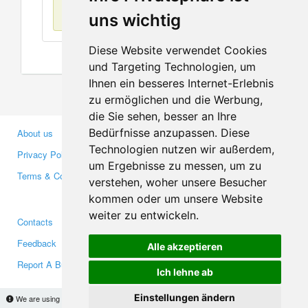
No items found
uns wichtig
Diese Website verwendet Cookies
und Targeting Technologien, um
Ihnen ein besseres Internet-Erlebnis
zu ermöglichen und die Werbung,
die Sie sehen, besser an Ihre
Bedürfnisse anzupassen. Diese
About us
Business Partners
Technologien nutzen wir außerdem,
Privacy Policy
Investors
um Ergebnisse zu messen, um zu
Terms & Conditions
Press
verstehen, woher unsere Besucher
Media
kommen oder um unsere Website
weiter zu entwickeln.
Contacts
Facebook
Feedback
Twitter
Alle akzeptieren
Report A Bug
YouTube
Ich lehne ab
Google+
Einstellungen ändern
We are using cookies to provide statistics that help us give you the best experience of