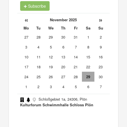
Subscribe
«
»
November 2025
Mo
Tu
We
Th
Fr
Sa
Su
27
28
29
30
31
1
2
3
4
5
6
7
8
9
10
11
12
13
14
15
16
17
18
19
20
21
22
23
24
25
26
27
28
29
30
1
2
3
4
5
6
7
Schloßgebiet 1a, 24306, Plön
Kulturforum Schwimmhalle Schloss Plön