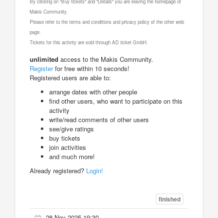
By clicking on "Buy tickets" and "Details" you are leaving the homepage of
Makis Community.
Please refer to the terms and conditions and privacy policy of the other web
page.
Tickets for this activity are sold through AD ticket GmbH.
unlimited
access to the Makis Community.
Register
for free within 10 seconds!
Registered users are able to:
arrange dates with other people
find other users, who want to participate on this
activity
write/read comments of other users
see/give ratings
buy tickets
join activities
and much more!
Already registered?
Login!
finished
28 Nov 2025 19:30