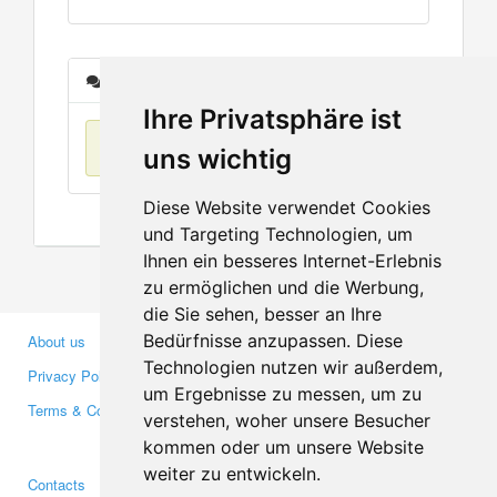
Messages
Ihre Privatsphäre ist
No items found
uns wichtig
Diese Website verwendet Cookies
und Targeting Technologien, um
Ihnen ein besseres Internet-Erlebnis
zu ermöglichen und die Werbung,
die Sie sehen, besser an Ihre
Bedürfnisse anzupassen. Diese
About us
Business Partners
Technologien nutzen wir außerdem,
Privacy Policy
Investors
um Ergebnisse zu messen, um zu
Terms & Conditions
Press
verstehen, woher unsere Besucher
Media
kommen oder um unsere Website
weiter zu entwickeln.
Contacts
Facebook