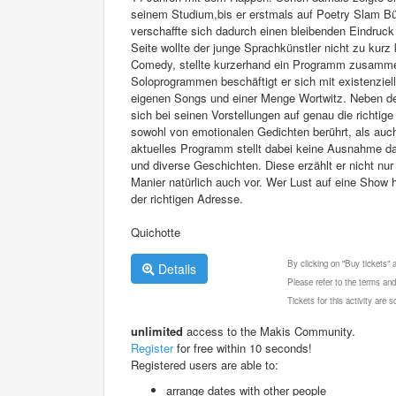
seinem Studium,bis er erstmals auf Poetry Slam Büh
verschaffte sich dadurch einen bleibenden Eindruck
Seite wollte der junge Sprachkünstler nicht zu kur
Comedy, stellte kurzerhand ein Programm zusammen
Soloprogrammen beschäftigt er sich mit existenziell
eigenen Songs und einer Menge Wortwitz. Neben d
sich bei seinen Vorstellungen auf genau die richti
sowohl von emotionalen Gedichten berührt, als auch
aktuelles Programm stellt dabei keine Ausnahme dar
und diverse Geschichten. Diese erzählt er nicht nur 
Manier natürlich auch vor. Wer Lust auf eine Show hat
der richtigen Adresse.
Quichotte
By clicking on "Buy tickets"
Details
Please refer to the terms and
Tickets for this activity are
unlimited
access to the Makis Community.
Register
for free within 10 seconds!
Registered users are able to:
arrange dates with other people