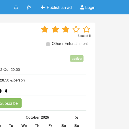
Publish an ad
Login
3
out of
5
Other / Entertainment
active
2 Oct 20:00
28.50 €/person
Subscribe
«
»
October 2026
o
Tu
We
Th
Fr
Sa
Su