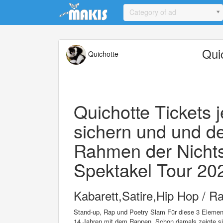
Update cookies preferences
Category of ad
Qui
Quichotte
Quichotte Tickets j
sichern und und d
Rahmen der Nichts
Spektakel Tour 202
Kabarett,Satire,Hip Hop / R
Stand-up, Rap und Poetry Slam Für diese 3 Element
14 Jahren mit dem Rappen. Schon damals zeigte sic