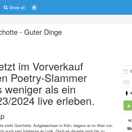
Show all
chotte - Guter Dinge
etzt im Vorverkauf
0
en Poetry-Slammer
 weniger als ein
3/2024 live erleben.
ap
e steht Quichotte. Aufgewachsen in Köln, begann er im Alter von
M
h auch sein Interesse an Lyrik. Doch es dauerte noch bis zu