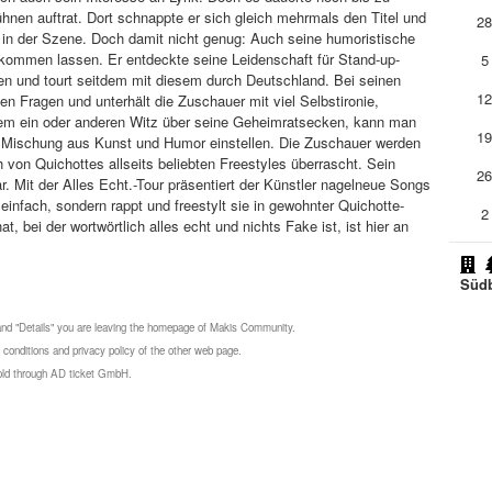
nen auftrat. Dort schnappte er sich gleich mehrmals den Titel und
2
 in der Szene. Doch damit nicht genug: Auch seine humoristische
z kommen lassen. Er entdeckte seine Leidenschaft für Stand-up-
5
 und tourt seitdem mit diesem durch Deutschland. Bei seinen
1
en Fragen und unterhält die Zuschauer mit viel Selbstironie,
em ein oder anderen Witz über seine Geheimratsecken, kann man
1
ge Mischung aus Kunst und Humor einstellen. Die Zuschauer werden
 von Quichottes allseits beliebten Freestyles überrascht. Sein
2
. Mit der Alles Echt.-Tour präsentiert der Künstler nagelneue Songs
einfach, sondern rappt und freestylt sie in gewohnter Quichotte-
2
, bei der wortwörtlich alles echt und nichts Fake ist, ist hier an
Süd
 and "Details" you are leaving the homepage of Makis Community.
 conditions and privacy policy of the other web page.
 sold through AD ticket GmbH.