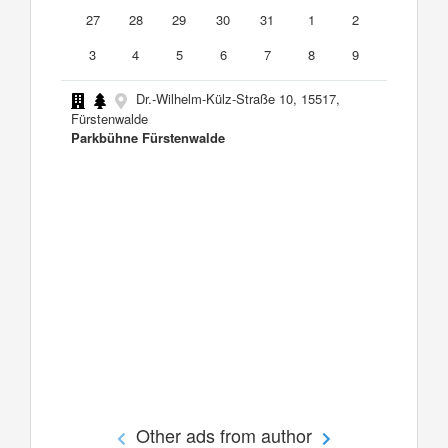
27
28
29
30
31
1
2
3
4
5
6
7
8
9
Dr.-Wilhelm-Külz-Straße 10, 15517,
Fürstenwalde
Parkbühne Fürstenwalde
Other ads from author