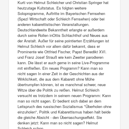
Kurti von Helmut Schleicher und Christian Springer hat
heutzutage Kultstatus. Es folgten weitere
Soloprogramme, Auftritte im Bayerischen Fernsehen
(Spezl Wirtschaft oder Schleich Fernsehen) oder bei
anderen kabarettistischen Veranstaltungen.
Deutschlandweite Bekanntheit erlangte er außerdem
durch seine Rollen inOttis Schlachthof und Neues aus
der Anstalt. Außer für seine pointierten Erzählungen ist
Helmut Schleich vor allem dafür bekannt, dass er
Prominente wie Ottfried Fischer, Papst Benedikt XVI.
und Franz Josef Strauß wie kein Zweiter parodieren
kann. Die lässt er auch gerne in seine Live-Programme
mit einfließen. Ein neues Programm? Kann man so
nicht sagen In einer Zeit in der Geschichten aus der
Wirklichkeit, die aus dem Kabarett ohne Mühe
übertrumpfen können, ist es manchmal schwer, neue
Witze über die Politik zu reißen. Helmut Schleich
versucht es trotzdem in seinem neuen Programm: Kann
man so nicht sagen. Er bedient sich dabei an dem
Leitspruch des russischen Sozialismus "Überholen ohne
einzuholen", Politik und Kabarettismus haben halt beide
die gleiche Absicht - den Überraschungseffekt. Sie
denken jetzt: Kann man so nicht sagen? Helmut
Schleich schon.