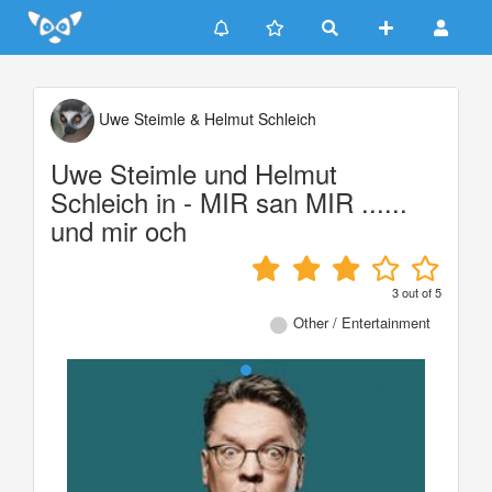
Update cookies preferences
Uwe Steimle & Helmut Schleich
Uwe Steimle und Helmut
Schleich in - MIR san MIR ......
und mir och
3
out of
5
Other / Entertainment