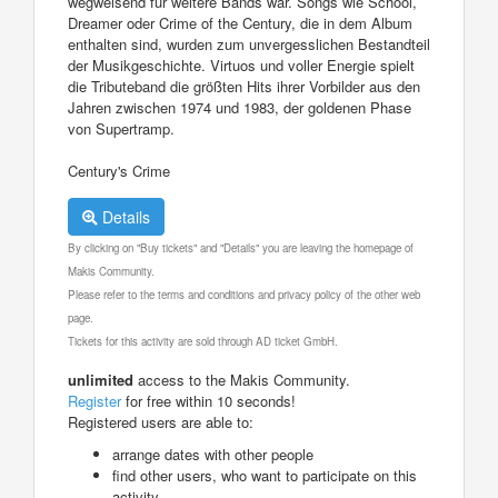
wegweisend für weitere Bands war. Songs wie School,
Dreamer oder Crime of the Century, die in dem Album
enthalten sind, wurden zum unvergesslichen Bestandteil
der Musikgeschichte. Virtuos und voller Energie spielt
die Tributeband die größten Hits ihrer Vorbilder aus den
Jahren zwischen 1974 und 1983, der goldenen Phase
von Supertramp.
Century's Crime
Details
By clicking on "Buy tickets" and "Details" you are leaving the homepage of
Makis Community.
Please refer to the terms and conditions and privacy policy of the other web
page.
Tickets for this activity are sold through AD ticket GmbH.
unlimited
access to the Makis Community.
Register
for free within 10 seconds!
Registered users are able to:
arrange dates with other people
find other users, who want to participate on this
activity