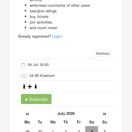
write/read comments of other users
see/give ratings
buy tickets
join activities
and much more!
Already registered?
Login!
finished
04 Jul 19:00
34.90 €/person
Subscribe
«
»
July 2026
Mo
Tu
We
Th
Fr
Sa
Su
29
30
1
2
3
4
5