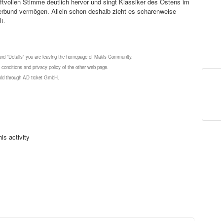
raftvollen Stimme deutlich hervor und singt Klassiker des Ostens im
erbund vermögen. Allein schon deshalb zieht es scharenweise
t.
 and "Details" you are leaving the homepage of Makis Community.
 conditions and privacy policy of the other web page.
 sold through AD ticket GmbH.
is activity