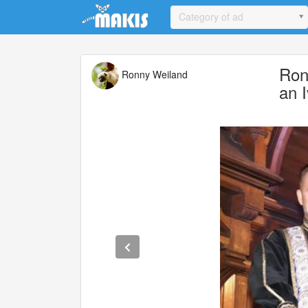
Update cookies preferences
Category of ad
Ron
Ronny Weiland
an 