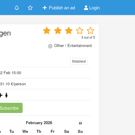
Publish an ad
Login
ngen
3
out of
5
Other / Entertainment
finished
2 Feb 15:00
31.10 €/person
Subscribe
«
»
February 2026
o
Tu
We
Th
Fr
Sa
Su