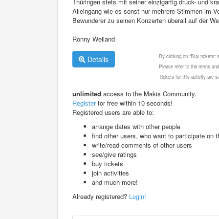
Thüringen stets mit seiner einzigartig druck- und k
Alleingang wie es sonst nur mehrere Stimmen im V
Bewunderer zu seinen Konzerten überall auf der Wel
Ronny Weiland
By clicking on "Buy tickets"
Details
Please refer to the terms and
Tickets for this activity are
unlimited
access to the Makis Community.
Register
for free within 10 seconds!
Registered users are able to:
arrange dates with other people
find other users, who want to participate on th
write/read comments of other users
see/give ratings
buy tickets
join activities
and much more!
Already registered?
Login!