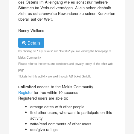
des Ostens im Alleingang wie es sonst nur mehrere
Stimmen im Verbund vermögen. Allein schon deshalb
zieht es scharenweise Bewunderer zu seinen Konzerten
überall auf der Welt.
Ronny Weiland
Details
By clicking on "Buy tickets" and "Details" you are leaving the homepage of
Makis Community.
Please refer to the terms and conditions and privacy policy of the other web
page.
Tickets for this activity are sold through AD ticket GmbH.
unlimited
access to the Makis Community.
Register
for free within 10 seconds!
Registered users are able to:
arrange dates with other people
find other users, who want to participate on this
activity
write/read comments of other users
see/give ratings